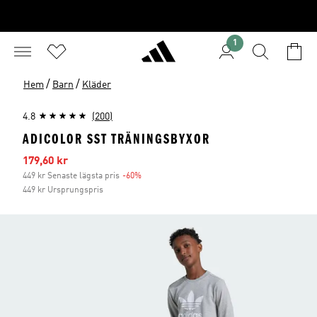
1
/
/
Hem
Barn
Kläder
4.8
(200)
ADICOLOR SST TRÄNINGSBYXOR
Reapris
179,60 kr
449 kr Senaste lägsta pris
-60%
Rabatt
449 kr Ursprungspris