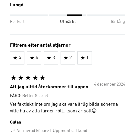
Längd
För kort
Utmärkt
för lång
Filtrera efter antal stjärnor
5
4
3
2
1
4 december 2024
Att jag alltid återkommer till appen..
FÄRG:
Better Scarlet
Vet faktiskt inte om jag ska vara ärlig båda sönerna
ville ha av alla färger rött....som är sött😉
Gulan
Verifierad köpare
Uppmuntrad kund