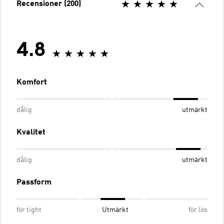
Recensioner (200)
4.8
Komfort
dålig
utmärkt
Kvalitet
dålig
utmärkt
Passform
för tight
Utmärkt
för lös