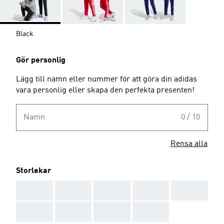
Black
Gör personlig
Lägg till namn eller nummer för att göra din adidas
vara personlig eller skapa den perfekta presenten!
Namn
0 / 10
Rensa alla
Storlekar
AAA
AAA
AAA
AAA
AAA
AAA
AAA
AAA
AAA