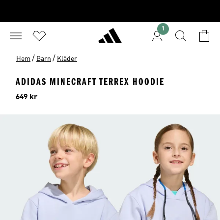
1
/
/
Hem
Barn
Kläder
ADIDAS MINECRAFT TERREX HOODIE
Pris
649 kr