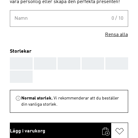
vara personlig eller skapa den perfekta presenten!
Namn
0 / 10
Rensa alla
Storlekar
AAA
AAA
AAA
AAA
AAA
AAA
Normal storlek.
Vi rekommenderar att du beställer
din vanliga storlek.
Lägg i varukorg