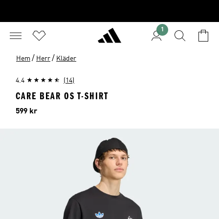
1
/
/
Hem
Herr
Kläder
4.4
(14)
CARE BEAR OS T-SHIRT
Pris
599 kr