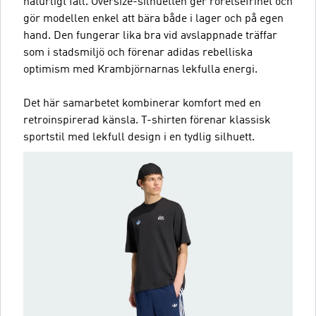
naturligt fall. Oversize-silhuetten ger rörelsefrihet och
gör modellen enkel att bära både i lager och på egen
hand. Den fungerar lika bra vid avslappnade träffar
som i stadsmiljö och förenar adidas rebelliska
optimism med Krambjörnarnas lekfulla energi.
Det här samarbetet kombinerar komfort med en
retroinspirerad känsla. T-shirten förenar klassisk
sportstil med lekfull design i en tydlig silhuett.