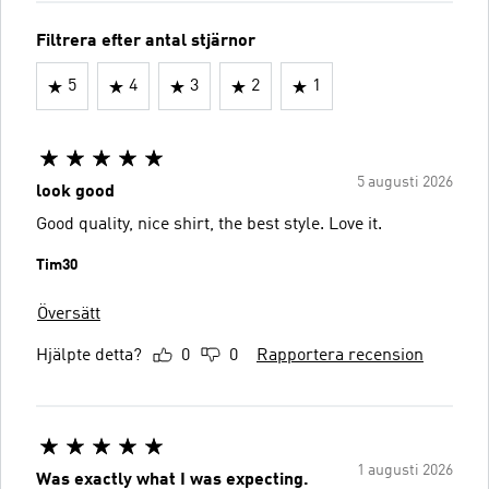
Filtrera efter antal stjärnor
5
4
3
2
1
5 augusti 2026
look good
Good quality, nice shirt, the best style. Love it️.
Tim30
Översätt
Hjälpte detta?
0
0
Rapportera recension
1 augusti 2026
Was exactly what I was expecting.