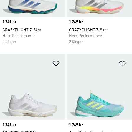
Price
1 749 kr
Price
1 749 kr
CRAZYFLIGHT 7-Skor
CRAZYFLIGHT 7-Skor
Herr Performance
Herr Performance
2 färger
2 färger
Lägg till på önskelistan
Lä
Price
1 749 kr
Price
1 749 kr