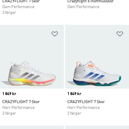
CRAZYFLIGHT 7 Skor
Crazyflight 6 Inomhusskor
Dam Performance
Dam Performance
3 färger
Lägg till på önskelistan
Lä
Price
1 849 kr
Price
1 849 kr
CRAZYFLIGHT 7 Skor
CRAZYFLIGHT 7 Skor
Herr Performance
Herr Performance
2 färger
2 färger