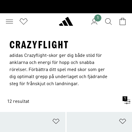
1
CRAZYFLIGHT
adidas Crazyflight-skor ger dig både stöd för
anklarna och energi för hopp och snabba
rörelser. Förbättra ditt spel med skor som ger
dig optimalt grepp på underlaget och fjädrande
steg för frånskjut och landningar.
1
12 resultat
Lägg till på önskelistan
Lä