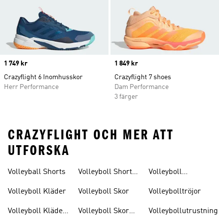
Price
1 749 kr
Price
1 849 kr
Crazyflight 6 Inomhusskor
Crazyflight 7 shoes
Herr Performance
Dam Performance
3 färger
CRAZYFLIGHT OCH MER ATT
UTFORSKA
Volleyball Shorts
Volleyboll Shorts
Volleyboll
Dam
Strumpor
Volleyboll Kläder
Volleyboll Skor
Volleybolltröjor
Volleyboll Kläder
Volleyboll Skor
Volleybollutrustning