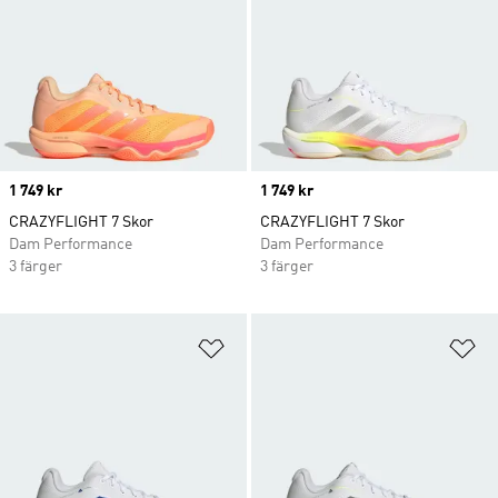
Price
1 749 kr
Price
1 749 kr
CRAZYFLIGHT 7 Skor
CRAZYFLIGHT 7 Skor
Dam Performance
Dam Performance
3 färger
3 färger
Lägg till på önskelistan
Lä