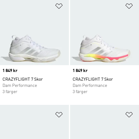
Lägg till på önskelistan
Lä
Price
1 849 kr
Price
1 849 kr
CRAZYFLIGHT 7 Skor
CRAZYFLIGHT 7 Skor
Dam Performance
Dam Performance
3 färger
3 färger
Lägg till på önskelistan
Lä