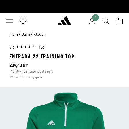
1
/
/
Hem
Barn
Kläder
3.6
(156)
ENTRADA 22 TRAINING TOP
Aktuellt pris
239,40 kr
199,50 kr Senaste lägsta pris
399 kr Ursprungspris