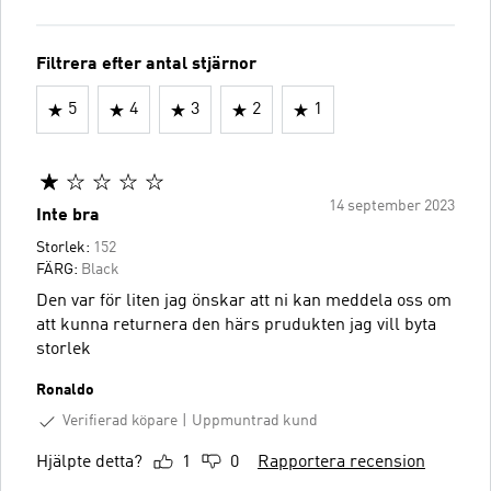
Filtrera efter antal stjärnor
5
4
3
2
1
14 september 2023
Inte bra
Storlek:
152
FÄRG:
Black
Den var för liten jag önskar att ni kan meddela oss om
att kunna returnera den härs prudukten jag vill byta
storlek
Ronaldo
Verifierad köpare
Uppmuntrad kund
Hjälpte detta?
1
0
Rapportera recension