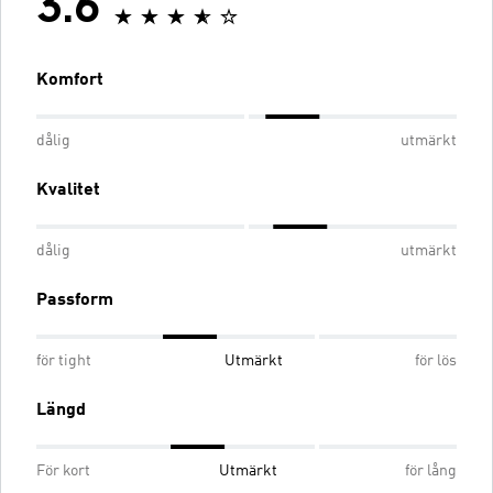
3.6
Komfort
dålig
utmärkt
Kvalitet
dålig
utmärkt
Passform
för tight
Utmärkt
för lös
Längd
För kort
Utmärkt
för lång