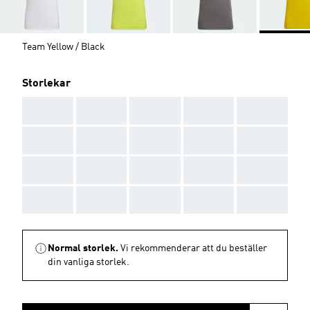
Team Yellow / Black
Storlekar
AAA
AAA
AAA
AAA
AAA
AAA
AAA
AAA
AAA
AAA
AAA
AAA
AAA
AAA
AAA
AAA
AAA
AAA
AAA
AAA
Normal storlek.
Vi rekommenderar att du beställer
din vanliga storlek.