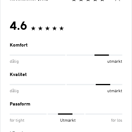
4.6
Komfort
dålig
utmärkt
Kvalitet
dålig
utmärkt
Passform
för tight
Utmärkt
för lös