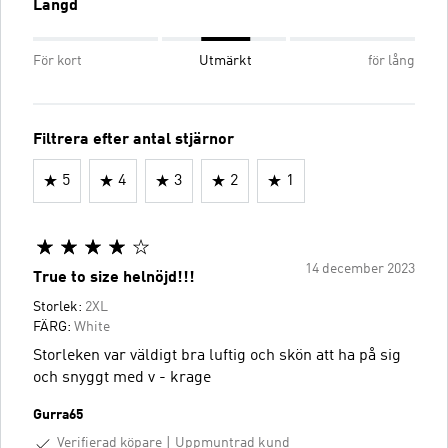
Längd
För kort
Utmärkt
för lång
Filtrera efter antal stjärnor
5
4
3
2
1
14 december 2023
True to size helnöjd!!!
Storlek:
2XL
FÄRG:
White
Storleken var väldigt bra luftig och skön att ha på sig
och snyggt med v - krage
Gurra65
Verifierad köpare
Uppmuntrad kund