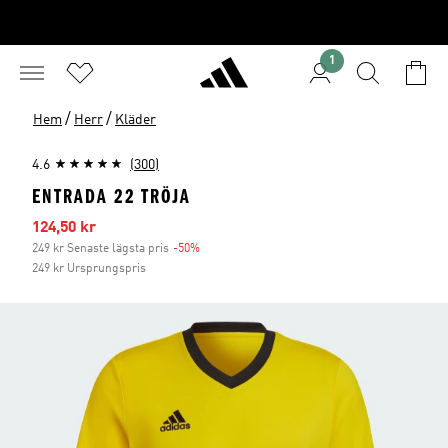
1
/
/
Hem
Herr
Kläder
4.6
(300)
ENTRADA 22 TRÖJA
Reapris
124,50 kr
249 kr Senaste lägsta pris
-50%
Rabatt
249 kr Ursprungspris