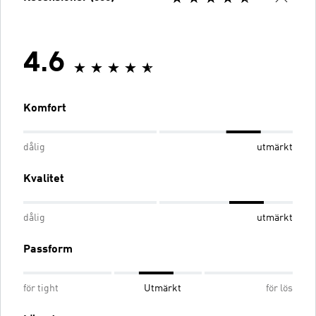
4.6
Komfort
dålig
utmärkt
Kvalitet
dålig
utmärkt
Passform
för tight
Utmärkt
för lös