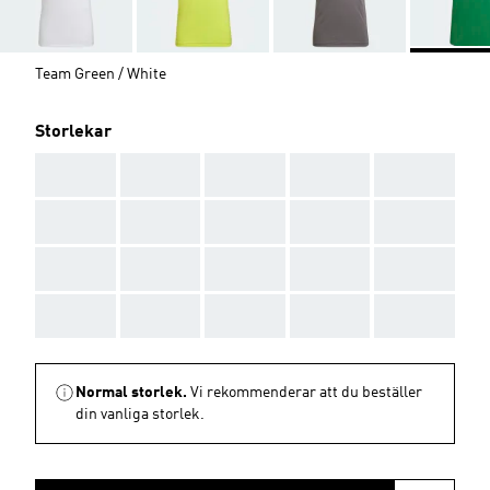
Team Green / White
Storlekar
AAA
AAA
AAA
AAA
AAA
AAA
AAA
AAA
AAA
AAA
AAA
AAA
AAA
AAA
AAA
AAA
AAA
AAA
AAA
AAA
Normal storlek.
Vi rekommenderar att du beställer
din vanliga storlek.