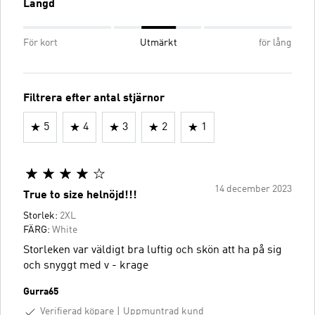
Längd
För kort
Utmärkt
för lång
Filtrera efter antal stjärnor
5
4
3
2
1
14 december 2023
True to size helnöjd!!!
Storlek:
2XL
FÄRG:
White
Storleken var väldigt bra luftig och skön att ha på sig
och snyggt med v - krage
Gurra65
Verifierad köpare
Uppmuntrad kund