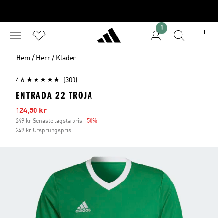
1
/
/
Hem
Herr
Kläder
4.6
(300)
ENTRADA 22 TRÖJA
Reapris
124,50 kr
249 kr Senaste lägsta pris
-50%
Rabatt
249 kr Ursprungspris