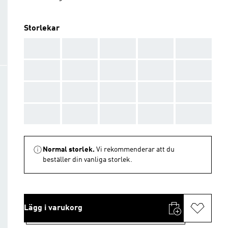
Storlekar
AAA
AAA
AAA
AAA
AAA
AAA
AAA
AAA
AAA
AAA
AAA
AAA
AAA
AAA
AAA
AAA
AAA
AAA
AAA
AAA
Normal storlek.
Vi rekommenderar att du
beställer din vanliga storlek.
Lägg i varukorg