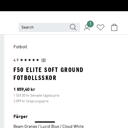
1
Fotboll
4.9
(8)
F50 ELITE SOFT GROUND
FOTBOLLSSKOR
Aktuellt pris
1 859,40 kr
1 549,50 kr Senaste lägsta pris
3 099 kr Ursprungspris
Färger
Beam Orange / Lucid Blue / Cloud White