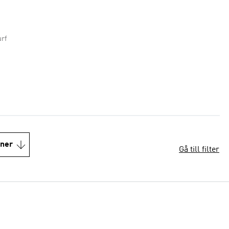
urf
oner
Gå till filter