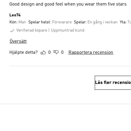
Good design and good feel when you wear them five stars
Leo74
Kön:
Man
Spelar helst:
Försvarare
Spelar:
En gång i veckan
Yta:
T
Verifierad köpare
Uppmuntrad kund
Översätt
Hjälpte detta?
0
0
Rapportera recension
Läs fler recensi