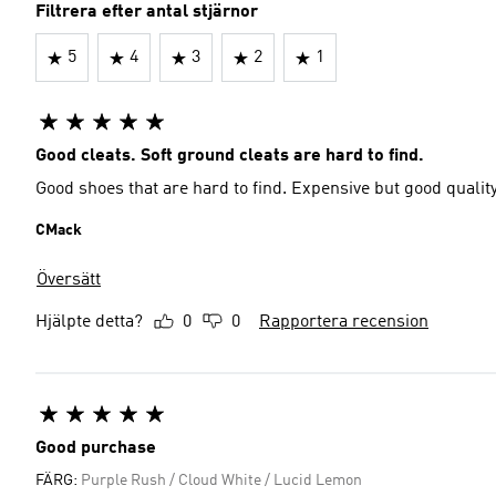
Filtrera efter antal stjärnor
5
4
3
2
1
Good cleats. Soft ground cleats are hard to find.
Good shoes that are hard to find. Expensive but good quality
CMack
Översätt
Hjälpte detta?
0
0
Rapportera recension
Good purchase
FÄRG:
Purple Rush / Cloud White / Lucid Lemon