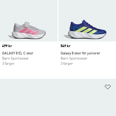
Price
499 kr
Price
549 kr
GALAXY 8 EL C skor
Galaxy 8 skor för juniorer
Barn Sportswear
Barn Sportswear
3 färger
3 färger
Lä