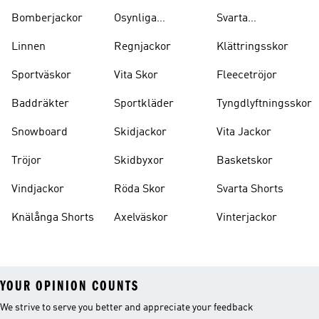
Bomberjackor
Osynliga
Svarta
Strumpor
Ryggsäckar
Linnen
Regnjackor
Klättringsskor
Sportväskor
Vita Skor
Fleecetröjor
Baddräkter
Sportkläder
Tyngdlyftningsskor
Snowboard
Skidjackor
Vita Jackor
Tröjor
Skidbyxor
Basketskor
Vindjackor
Röda Skor
Svarta Shorts
Knälånga Shorts
Axelväskor
Vinterjackor
YOUR OPINION COUNTS
We strive to serve you better and appreciate your feedback