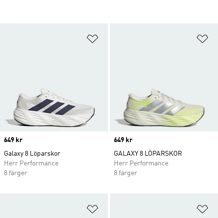
Lägg till på önskelistan
Lä
Price
649 kr
Price
649 kr
Galaxy 8 Löparskor
GALAXY 8 LÖPARSKOR
Herr Performance
Herr Performance
8 färger
8 färger
Lägg till på önskelistan
Lä