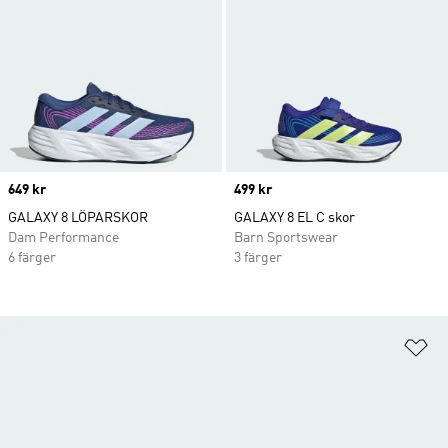
Price
649 kr
Price
499 kr
GALAXY 8 LÖPARSKOR
GALAXY 8 EL C skor
Dam Performance
Barn Sportswear
6 färger
3 färger
Lä