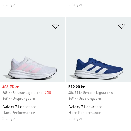
5 färger
5 färger
Lägg till på önskelistan
Lä
Sale price
486,75 kr
Current price
519,20 kr
649 kr Senaste lägsta pris
-25%
Discount
486,75 kr Senaste lägsta pris
649 kr Ursprungspris
649 kr Ursprungspris
Galaxy 7 Löparskor
Galaxy 7 Löparskor
Dam Performance
Herr Performance
3 färger
5 färger