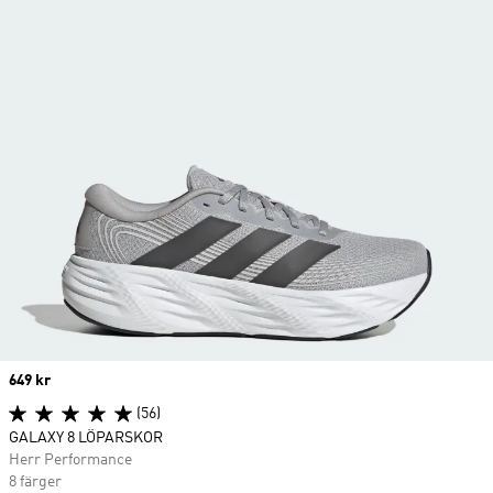
Price
649 kr
(56)
GALAXY 8 LÖPARSKOR
Herr Performance
8 färger