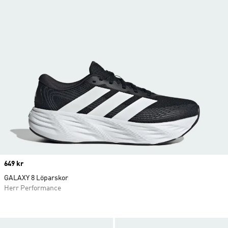
Price
649 kr
GALAXY 8 Löparskor
Herr Performance