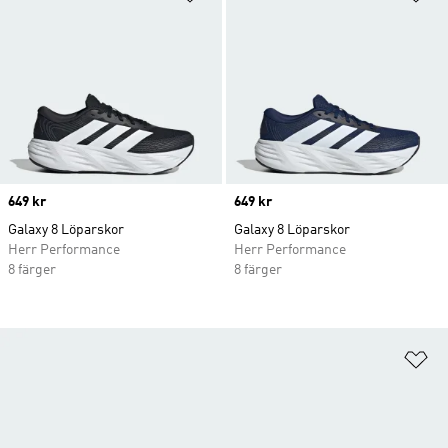
Price
649 kr
Price
649 kr
Galaxy 8 Löparskor
Galaxy 8 Löparskor
Herr Performance
Herr Performance
8 färger
8 färger
Lä