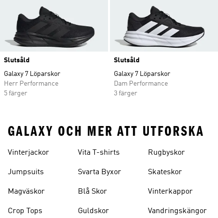
Slutsåld
Slutsåld
Galaxy 7 Löparskor
Galaxy 7 Löparskor
Herr Performance
Dam Performance
5 färger
3 färger
GALAXY OCH MER ATT UTFORSKA
Vinterjackor
Vita T-shirts
Rugbyskor
Jumpsuits
Svarta Byxor
Skateskor
Magväskor
Blå Skor
Vinterkappor
Crop Tops
Guldskor
Vandringskängor