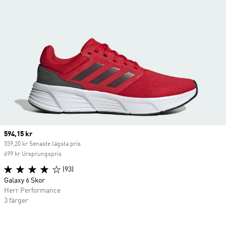
Current price
594,15 kr
559,20 kr Senaste lägsta pris
699 kr Ursprungspris
(93)
Galaxy 6 Skor
Herr Performance
3 färger