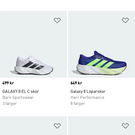
Lägg till på önskelistan
Lä
Price
499 kr
Price
649 kr
GALAXY 8 EL C skor
Galaxy 8 Löparskor
Barn Sportswear
Herr Performance
3 färger
8 färger
Lägg till på önskelistan
Lä