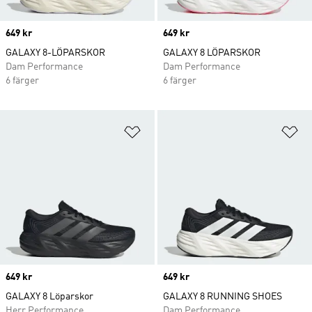
Price
649 kr
Price
649 kr
GALAXY 8-LÖPARSKOR
GALAXY 8 LÖPARSKOR
Dam Performance
Dam Performance
6 färger
6 färger
Lägg till på önskelistan
Lä
Price
649 kr
Price
649 kr
GALAXY 8 Löparskor
GALAXY 8 RUNNING SHOES
Herr Performance
Dam Performance