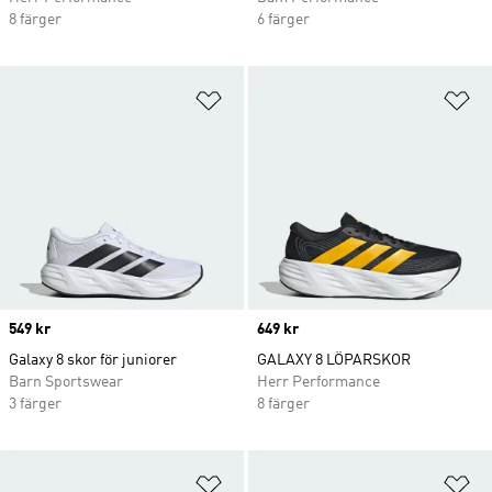
8 färger
6 färger
Lägg till på önskelistan
Lä
Price
549 kr
Price
649 kr
Galaxy 8 skor för juniorer
GALAXY 8 LÖPARSKOR
Barn Sportswear
Herr Performance
3 färger
8 färger
Lägg till på önskelistan
Lä