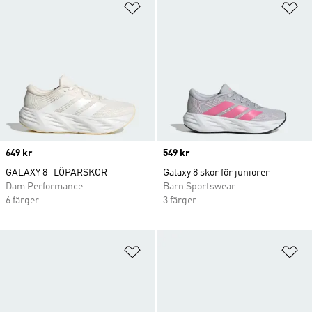
Lägg till på önskelistan
Lä
Price
649 kr
Price
549 kr
GALAXY 8 -LÖPARSKOR
Galaxy 8 skor för juniorer
Dam Performance
Barn Sportswear
6 färger
3 färger
Lägg till på önskelistan
Lä