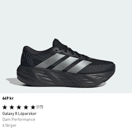
Price
649 kr
(17)
Galaxy 8 Löparskor
Dam Performance
6 färger