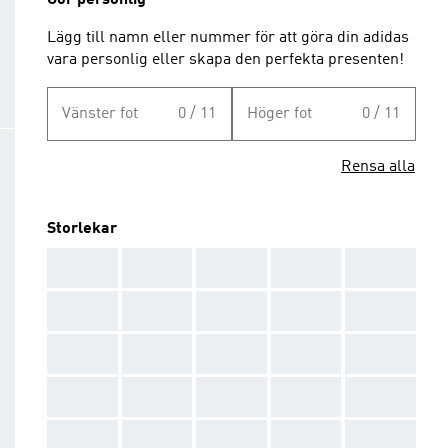
Gör personlig
Lägg till namn eller nummer för att göra din adidas
vara personlig eller skapa den perfekta presenten!
Vänster fot
0 / 11
Höger fot
0 / 11
Rensa alla
Storlekar
AAA
AAA
AAA
AAA
AAA
AAA
AAA
AAA
AAA
AAA
AAA
AAA
AAA
AAA
AAA
AAA
AAA
AAA
AAA
AAA
AAA
AAA
AAA
AAA
AAA