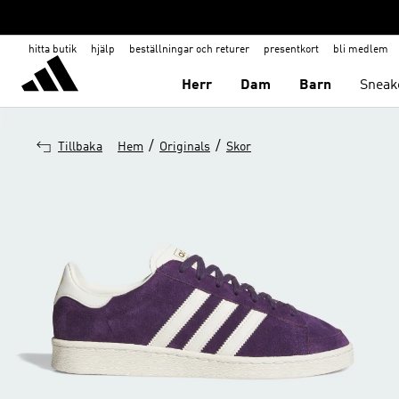
hitta butik
hjälp
beställningar och returer
presentkort
bli medlem
Herr
Dam
Barn
Sneak
/
/
Tillbaka
Hem
Originals
Skor