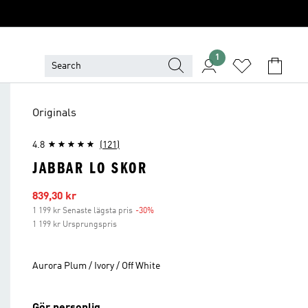
1
Originals
4.8
(121)
JABBAR LO SKOR
Reapris
839,30 kr
1 199 kr Senaste lägsta pris
-30%
Rabatt
1 199 kr Ursprungspris
Aurora Plum / Ivory / Off White