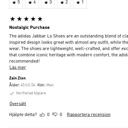
5
4
3
2
1
Nostalgic Purchase
The adidas Jabbar Lo Shoes are an outstanding blend of cla
inspired design looks great with almost any outfit, while th
wear. The shoes are lightweight, well-crafted, and offer exc
that combine iconic heritage with modern comfort, the adid
recommended!
Läs mer
Zain Zion
Ålder:
45 till 54
Kön:
Man
Verifierad köpare
Översätt
Hjälpte detta?
0
0
Rapportera recension