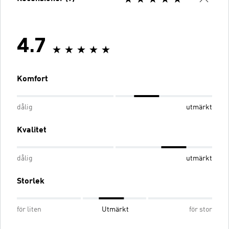
4.7
Komfort
dålig
utmärkt
Kvalitet
dålig
utmärkt
Storlek
för liten
Utmärkt
för stor