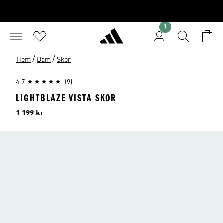
1
/
/
Hem
Dam
Skor
4.7
(9)
LIGHTBLAZE VISTA SKOR
Pris
1 199 kr