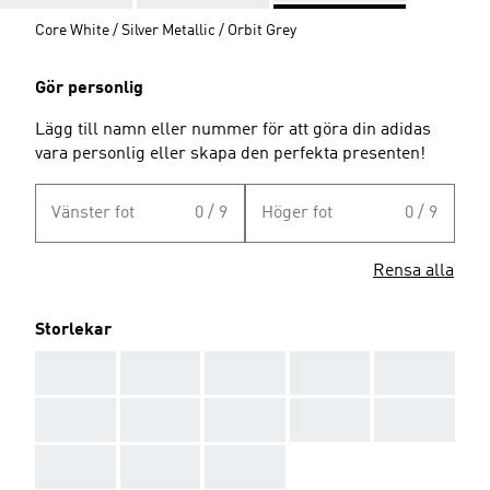
Core White / Silver Metallic / Orbit Grey
Gör personlig
Lägg till namn eller nummer för att göra din adidas
vara personlig eller skapa den perfekta presenten!
Vänster fot
0 / 9
Höger fot
0 / 9
Rensa alla
Storlekar
AAA
AAA
AAA
AAA
AAA
AAA
AAA
AAA
AAA
AAA
AAA
AAA
AAA