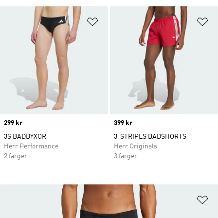
Lägg till på önskelistan
Lä
Price
299 kr
Price
399 kr
3S BADBYXOR
3-STRIPES BADSHORTS
Herr Performance
Herr Originals
2 färger
3 färger
Lä