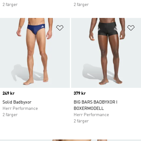
2 färger
2 färger
Lägg till på önskelistan
Lä
Price
249 kr
Price
379 kr
Solid Badbyxor
BIG BARS BADBYXOR I
Herr Performance
BOXERMODELL
2 färger
Herr Performance
2 färger