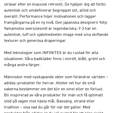
strävar efter en klassisk retrostil. De hjälper dig att förbli
autentisk och omdefinierar begreppet stil, alltid och
överallt.
Performance
höjer motivationen och lägger
framgångarna på en ny nivå. Den japanska designern Yohji
Yamamotos oversizesnitt är legendariska.
Y-3
har en
autentisk, tuff och självmedveten image med sina skiftande
texturer och generösa draperingar.
Med teknologier som INFINITEX är du rustad för alla
situationer. Våra badkläder finns i vinrött, blått, grönt och
många andra färger.
Människor med nyskapande idéer som förändrar världen –
adidas-produkter för herrar. Atleter vet hur de små
sakerna bestämmer om det blir en vinst eller en förlust.
Bli inspirerad av våra produkter för män och få optimalt
stöd på vägen mot nästa mål. Bassäng, strand eller
triathlon – visa vad du går för när det gäller. Med