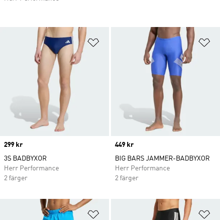
Lägg till på önskelistan
Lä
Price
299 kr
Price
449 kr
3S BADBYXOR
BIG BARS JAMMER-BADBYXOR
Herr Performance
Herr Performance
2 färger
2 färger
Lägg till på önskelistan
Lä