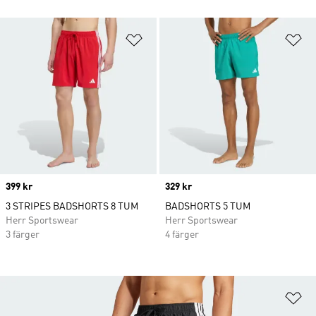
Lägg till på önskelistan
Lä
Price
399 kr
Price
329 kr
3 STRIPES BADSHORTS 8 TUM
BADSHORTS 5 TUM
Herr Sportswear
Herr Sportswear
3 färger
4 färger
Lä