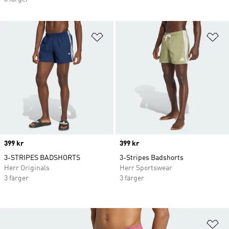
Lägg till på önskelistan
Lä
Price
399 kr
Price
399 kr
3-STRIPES BADSHORTS
3-Stripes Badshorts
Herr Originals
Herr Sportswear
3 färger
3 färger
Lä