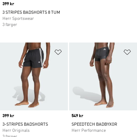
Price
399 kr
3 STRIPES BADSHORTS 8 TUM
Herr Sportswear
3 färger
Lägg till på önskelistan
Lä
Price
399 kr
Price
549 kr
3-STRIPES BADSHORTS
SPEEDTECH BADBYXOR
Herr Originals
Herr Performance
3 färger