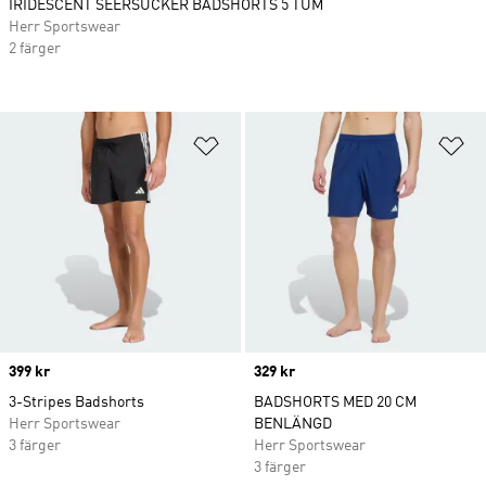
IRIDESCENT SEERSUCKER BADSHORTS 5 TUM
Herr Sportswear
2 färger
Lägg till på önskelistan
Lä
Price
399 kr
Price
329 kr
3-Stripes Badshorts
BADSHORTS MED 20 CM
Herr Sportswear
BENLÄNGD
3 färger
Herr Sportswear
3 färger