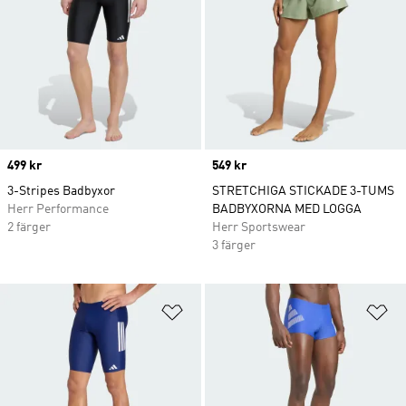
Price
499 kr
Price
549 kr
3-Stripes Badbyxor
STRETCHIGA STICKADE 3-TUMS
Herr Performance
BADBYXORNA MED LOGGA
2 färger
Herr Sportswear
3 färger
Lägg till på önskelistan
Lä