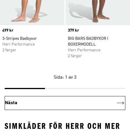
Price
499 kr
Price
379 kr
3-Stripes Badbyxor
BIG BARS BADBYXOR I
Herr Performance
BOXERMODELL
2 färger
Herr Performance
2 färger
Sida: 1 av 3
Nästa
SIMKLÄDER FÖR HERR OCH MER