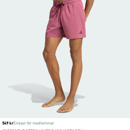
Price
549 kr
Endast för medlemmar