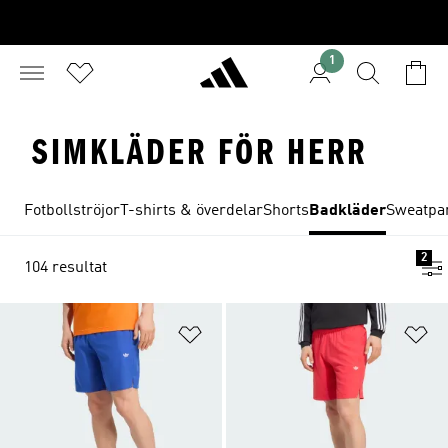
1
SIMKLÄDER FÖR HERR
Fotbollströjor
T-shirts & överdelar
Shorts
Badkläder
Sweatpan
2
104 resultat
Lägg till på önskelistan
Lä