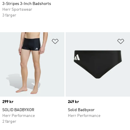
3-Stripes 3-Inch Badshorts
Herr Sportswear
3 färger
Lägg till på önskelistan
Lä
Price
299 kr
Price
249 kr
SOLID BADBYXOR
Solid Badbyxor
Herr Performance
Herr Performance
2 färger