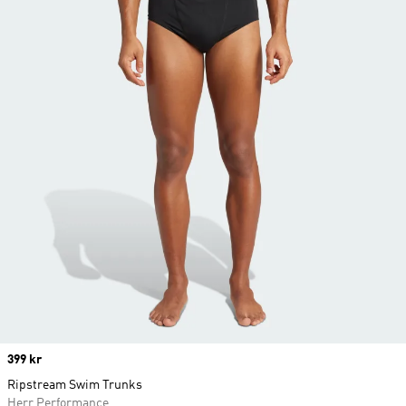
Price
399 kr
Ripstream Swim Trunks
Herr Performance