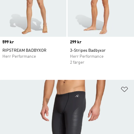
Price
599 kr
Price
299 kr
RIPSTREAM BADBYXOR
3-Stripes Badbyxor
Herr Performance
Herr Performance
2 färger
Lä