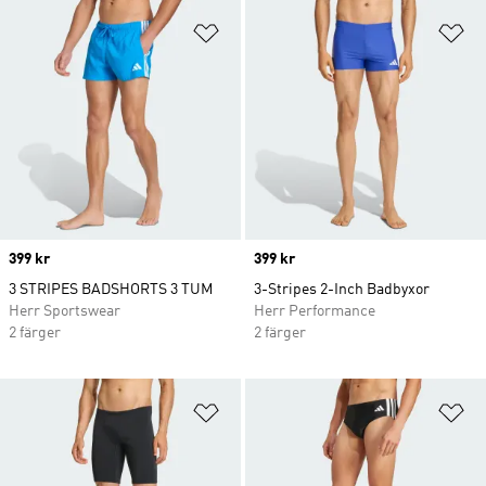
Lägg till på önskelistan
Lä
Price
399 kr
Price
399 kr
3 STRIPES BADSHORTS 3 TUM
3-Stripes 2-Inch Badbyxor
Herr Sportswear
Herr Performance
2 färger
2 färger
Lägg till på önskelistan
Lä