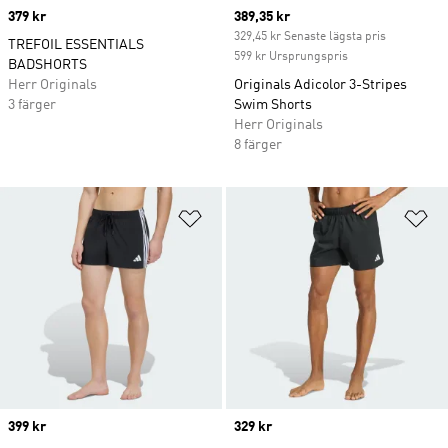
Price
379 kr
Current price
389,35 kr
329,45 kr Senaste lägsta pris
TREFOIL ESSENTIALS
599 kr Ursprungspris
BADSHORTS
Herr Originals
Originals Adicolor 3-Stripes
3 färger
Swim Shorts
Herr Originals
8 färger
Lägg till på önskelistan
Lä
Price
399 kr
Price
329 kr