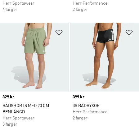
Herr Sportswear
Herr Performance
4 färger
2 färger
Lägg till på önskelistan
Lä
Price
329 kr
Price
399 kr
BADSHORTS MED 20 CM
3S BADBYXOR
BENLÄNGD
Herr Performance
Herr Sportswear
2 färger
3 färger