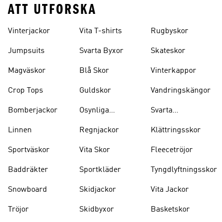
ATT UTFORSKA
Vinterjackor
Vita T-shirts
Rugbyskor
Jumpsuits
Svarta Byxor
Skateskor
Magväskor
Blå Skor
Vinterkappor
Crop Tops
Guldskor
Vandringskängor
Bomberjackor
Osynliga
Svarta
Strumpor
Ryggsäckar
Linnen
Regnjackor
Klättringsskor
Sportväskor
Vita Skor
Fleecetröjor
Baddräkter
Sportkläder
Tyngdlyftningsskor
Snowboard
Skidjackor
Vita Jackor
Tröjor
Skidbyxor
Basketskor