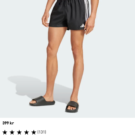
Price
399 kr
(131)