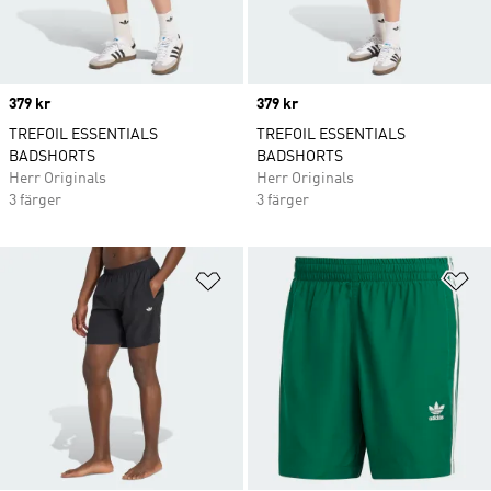
Price
379 kr
Price
379 kr
TREFOIL ESSENTIALS
TREFOIL ESSENTIALS
BADSHORTS
BADSHORTS
Herr Originals
Herr Originals
3 färger
3 färger
Lägg till på önskelistan
Lä