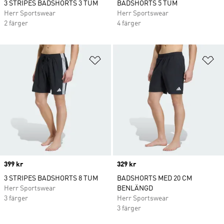
3 STRIPES BADSHORTS 3 TUM
BADSHORTS 5 TUM
Herr Sportswear
Herr Sportswear
2 färger
4 färger
Lägg till på önskelistan
Lä
Price
399 kr
Price
329 kr
3 STRIPES BADSHORTS 8 TUM
BADSHORTS MED 20 CM
Herr Sportswear
BENLÄNGD
3 färger
Herr Sportswear
3 färger