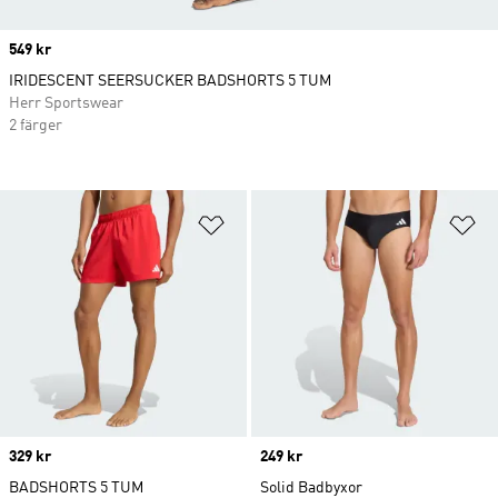
Price
549 kr
IRIDESCENT SEERSUCKER BADSHORTS 5 TUM
Herr Sportswear
2 färger
Lägg till på önskelistan
Lä
Price
329 kr
Price
249 kr
BADSHORTS 5 TUM
Solid Badbyxor