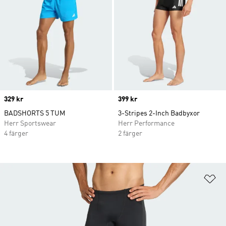
Price
329 kr
Price
399 kr
BADSHORTS 5 TUM
3-Stripes 2-Inch Badbyxor
Herr Sportswear
Herr Performance
4 färger
2 färger
Lä