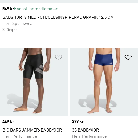
Price
549 kr
Endast för medlemmar
BADSHORTS MED FOTBOLLSINSPIRERAD GRAFIK 12,5 CM
Herr Sportswear
3 färger
Lägg till på önskelistan
Lä
Price
449 kr
Price
399 kr
BIG BARS JAMMER-BADBYXOR
3S BADBYXOR
Herr Performance
Herr Performance