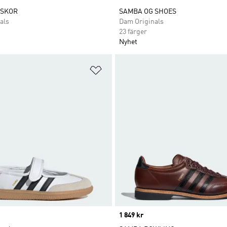
 SKOR
SAMBA OG SHOES
als
Dam Originals
23 färger
Nyhet
nskelistan
Lägg till på önskelistan
Price
1 849 kr