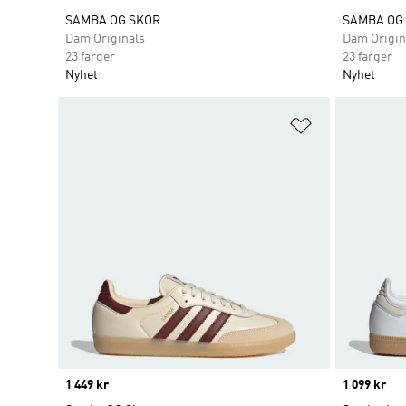
SAMBA OG SKOR
SAMBA OG
Dam Originals
Dam Origin
23 färger
23 färger
Nyhet
Nyhet
Lägg till på ö
Price
1 449 kr
Price
1 099 kr