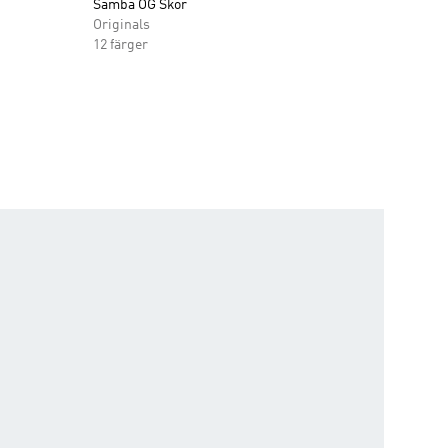
Samba OG Skor
Originals
12 färger