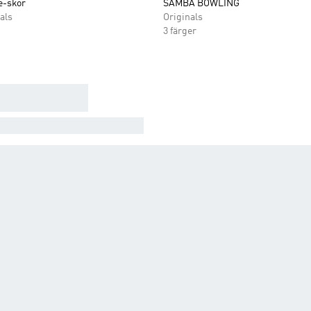
e-skor
SAMBA BOWLING
als
Originals
3 färger