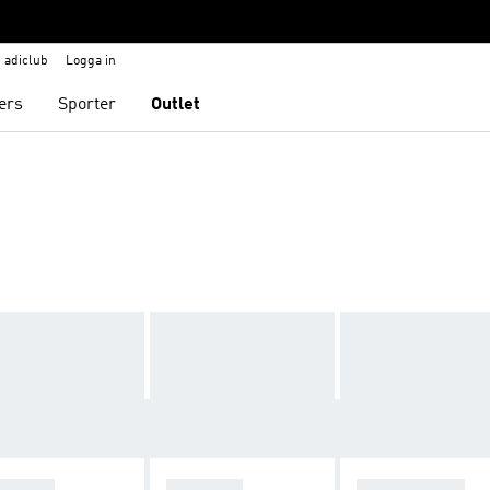
adiclub
Logga in
ers
Sporter
Outlet
ZELLE
ADISTAR
STAN SMITH