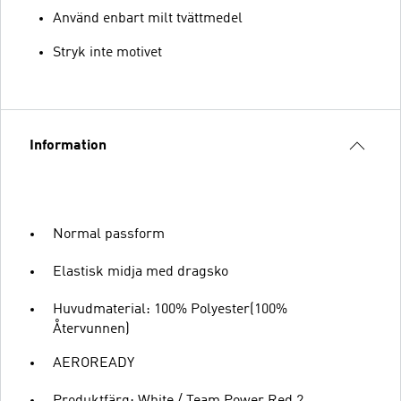
Använd enbart milt tvättmedel
Stryk inte motivet
Information
Normal passform
Elastisk midja med dragsko
Huvudmaterial: 100% Polyester(100%
Återvunnen)
AEROREADY
Produktfärg: White / Team Power Red 2