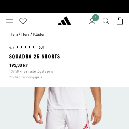
1
/
/
Hem
Herr
Kläder
4.7
(60)
SQUADRA 25 SHORTS
Aktuellt pris
195,30 kr
139,50 kr Senaste lägsta pris
279 kr Ursprungspris