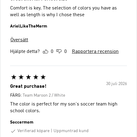
Comfort is key. The selection of colors you have as
well as length is why I chose these
ArielLikeTheMerm
Översätt
Hjälpte detta?
0
0
Rapportera recension
30 juli 2026
Great purchase!
FÄRG:
Team Maroon 2 / White
The color is perfect for my son's soccer team high
school colors.
Soccermom
Verifierad köpare
Uppmuntrad kund