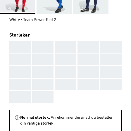
White / Team Power Red 2
Storlekar
AAA
AAA
AAA
AAA
AAA
AAA
AAA
AAA
AAA
AAA
AAA
AAA
AAA
AAA
AAA
AAA
AAA
AAA
AAA
AAA
AAA
AAA
Normal storlek.
Vi rekommenderar att du beställer
din vanliga storlek.