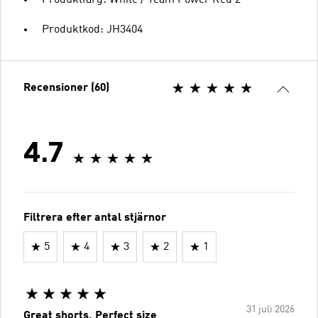
Produktkod: JH3404
Recensioner (60)
4.7
Filtrera efter antal stjärnor
5
4
3
2
1
31 juli 2026
Great shorts. Perfect size