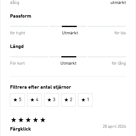
dålig
utmärkt
Passform
för tight
Utmärkt
för lös
Längd
För kort
Utmärkt
för lång
Filtrera efter antal stjärnor
5
4
3
2
1
28 april 2024
Färgklick