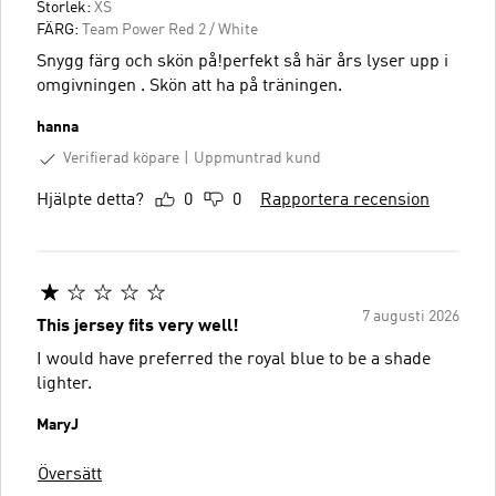
Storlek:
XS
FÄRG:
Team Power Red 2 / White
Snygg färg och skön på!perfekt så här års lyser upp i
omgivningen . Skön att ha på träningen.
hanna
Verifierad köpare
Uppmuntrad kund
Hjälpte detta?
0
0
Rapportera recension
7 augusti 2026
This jersey fits very well!
I would have preferred the royal blue to be a shade
lighter.
MaryJ
Översätt