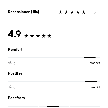
Recensioner (156)
4.9
Komfort
dålig
utmärkt
Kvalitet
dålig
utmärkt
Passform