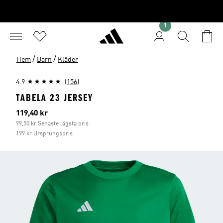
1
/
/
Hem
Barn
Kläder
4.9
(156)
TABELA 23 JERSEY
Aktuellt pris
119,40 kr
99,50 kr Senaste lägsta pris
199 kr Ursprungspris