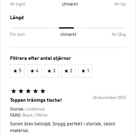
för tight
Utmärkt
för lös
Längd
För kort
Utmärkt
för lång
Filtrera efter antal stjärnor
5
4
3
2
1
28 december 2023
Toppen tränings tischa!
Storlek:
undefined
FÄRG:
Black / White
Sonen blev helnöjd. Snygg perfekt i storlek, skönt
material.