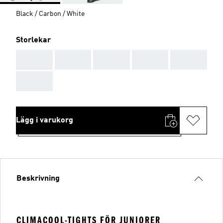
Black / Carbon / White
Storlekar
AAA
AAA
AAA
AAA
AAA
AAA
Lägg i varukorg
Beskrivning
CLIMACOOL-TIGHTS FÖR JUNIORER