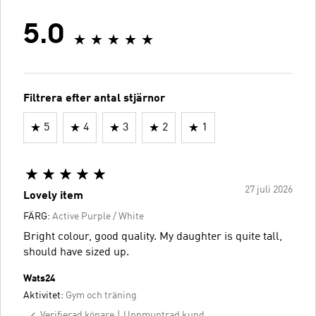
5.0
Filtrera efter antal stjärnor
5
4
3
2
1
27 juli 2026
Lovely item
FÄRG:
Active Purple / White
Bright colour, good quality. My daughter is quite tall,
should have sized up.
Wats24
Aktivitet:
Gym och träning
Verifierad köpare
Uppmuntrad kund