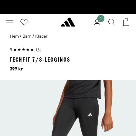
1
/
/
Hem
Barn
Kläder
5
(6)
TECHFIT 7/8-LEGGINGS
Pris
399 kr