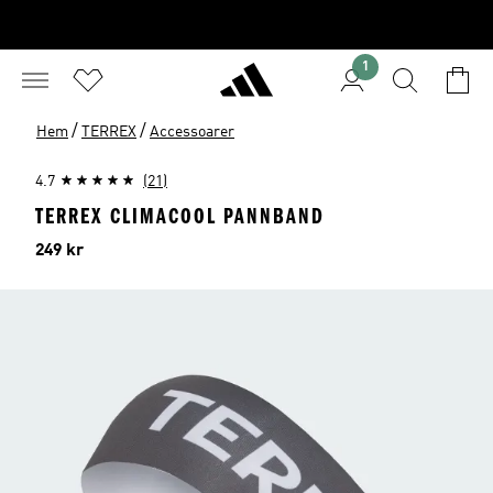
1
/
/
Hem
TERREX
Accessoarer
4.7
(21)
TERREX CLIMACOOL PANNBAND
Pris
249 kr