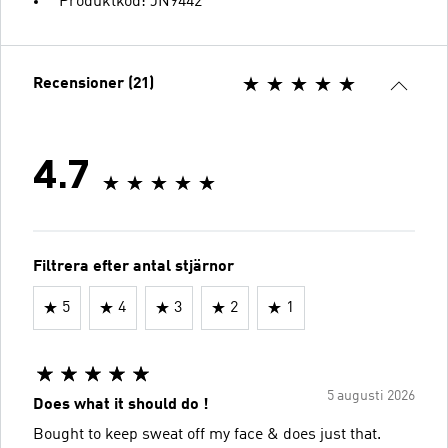
Produktkod: JN9442
Recensioner (21)
4.7
Filtrera efter antal stjärnor
5
4
3
2
1
5 augusti 2026
Does what it should do !
Bought to keep sweat off my face & does just that.