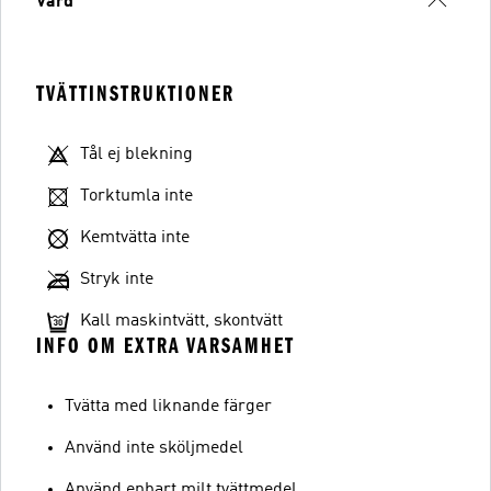
Vård
TVÄTTINSTRUKTIONER
Tål ej blekning
Torktumla inte
Kemtvätta inte
Stryk inte
Kall maskintvätt, skontvätt
INFO OM EXTRA VARSAMHET
Tvätta med liknande färger
Använd inte sköljmedel
Använd enbart milt tvättmedel