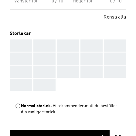
Vänster fot
0 / 10
Höger fot
0 / 10
Rensa alla
Storlekar
AAA
AAA
AAA
AAA
AAA
AAA
AAA
AAA
AAA
AAA
AAA
AAA
AAA
AAA
AAA
AAA
AAA
Normal storlek.
Vi rekommenderar att du beställer
din vanliga storlek.