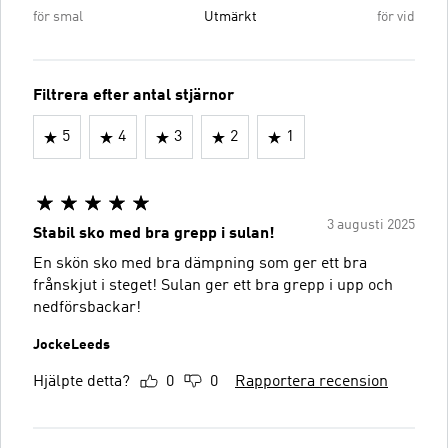
för smal
Utmärkt
för vid
Filtrera efter antal stjärnor
5
4
3
2
1
3 augusti 2025
Stabil sko med bra grepp i sulan!
En skön sko med bra dämpning som ger ett bra
frånskjut i steget! Sulan ger ett bra grepp i upp och
nedförsbackar!
JockeLeeds
Hjälpte detta?
0
0
Rapportera recension