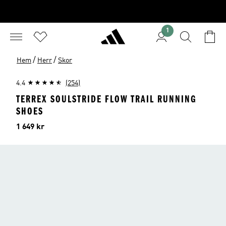
1
/
/
Hem
Herr
Skor
4.4
(254)
TERREX SOULSTRIDE FLOW TRAIL RUNNING
SHOES
Pris
1 649 kr