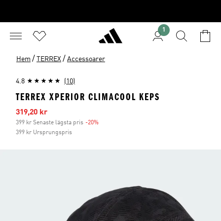
1
/
/
Hem
TERREX
Accessoarer
4.8
(10)
TERREX XPERIOR CLIMACOOL KEPS
Reapris
319,20 kr
399 kr Senaste lägsta pris
-20%
Rabatt
399 kr Ursprungspris