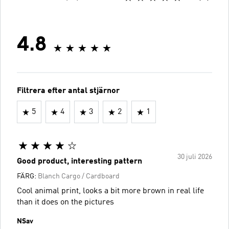
4.8
Filtrera efter antal stjärnor
5
4
3
2
1
30 juli 2026
Good product, interesting pattern
FÄRG:
Blanch Cargo / Cardboard
Cool animal print, looks a bit more brown in real life
than it does on the pictures
NSav