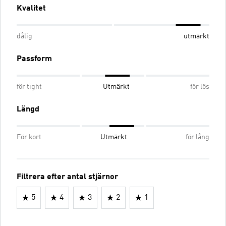
Kvalitet
dålig
utmärkt
Passform
för tight
Utmärkt
för lös
Längd
För kort
Utmärkt
för lång
Filtrera efter antal stjärnor
5
4
3
2
1