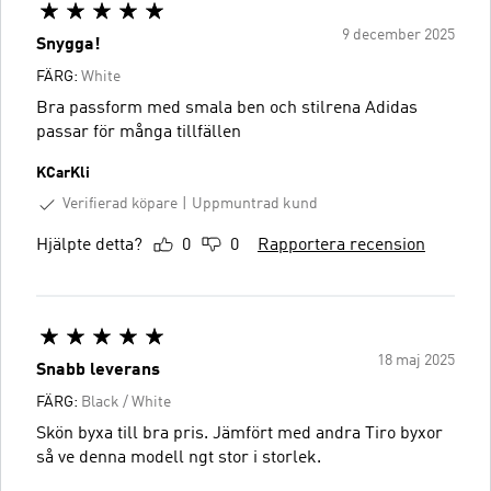
9 december 2025
Snygga!
FÄRG:
White
Bra passform med smala ben och stilrena Adidas
passar för många tillfällen
KCarKli
Verifierad köpare
Uppmuntrad kund
Hjälpte detta?
0
0
Rapportera recension
18 maj 2025
Snabb leverans
FÄRG:
Black / White
Skön byxa till bra pris. Jämfört med andra Tiro byxor
så ve denna modell ngt stor i storlek.