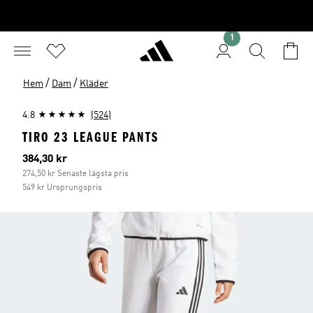
1
/
/
Hem
Dam
Kläder
4.8
(524)
TIRO 23 LEAGUE PANTS
Aktuellt pris
384,30 kr
274,50 kr Senaste lägsta pris
549 kr Ursprungspris