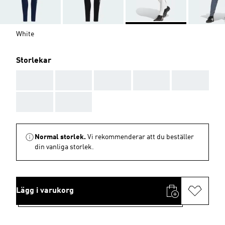
White
Storlekar
AAA
AAA
AAA
AAA
AAA
AAA
AAA
Normal storlek.
Vi rekommenderar att du beställer
din vanliga storlek.
Lägg i varukorg