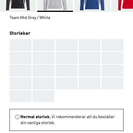
Team Mid Grey / White
Storlekar
AAA
AAA
AAA
AAA
AAA
AAA
AAA
AAA
AAA
AAA
AAA
AAA
AAA
AAA
AAA
AAA
AAA
AAA
AAA
AAA
AAA
AAA
Normal storlek.
Vi rekommenderar att du beställer
din vanliga storlek.