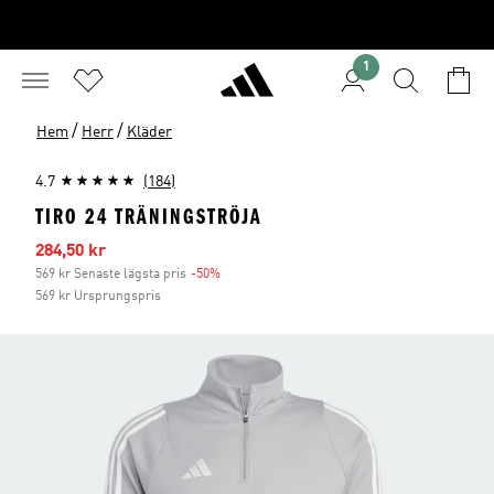
1
/
/
Hem
Herr
Kläder
4.7
(184)
TIRO 24 TRÄNINGSTRÖJA
Reapris
284,50 kr
569 kr Senaste lägsta pris
-50%
Rabatt
569 kr Ursprungspris