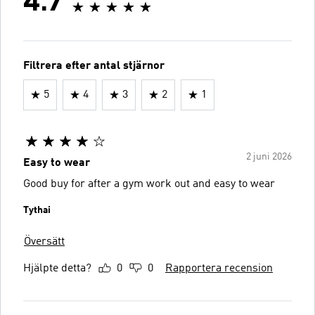
4.7
Filtrera efter antal stjärnor
5
4
3
2
1
2 juni 2026
Easy to wear
Good buy for after a gym work out and easy to wear
Tythai
Översätt
Hjälpte detta?
0
0
Rapportera recension