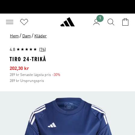
1
/
/
Hem
Dam
Kläder
4.8
(74)
TIRO 24-TRIKÅ
Reapris
202,30 kr
289 kr Senaste lägsta pris
-30%
Rabatt
289 kr Ursprungspris