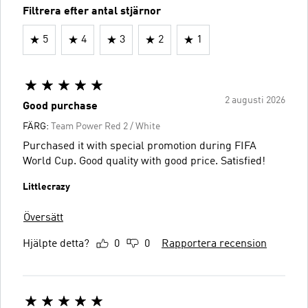
Filtrera efter antal stjärnor
5
4
3
2
1
2 augusti 2026
Good purchase
FÄRG:
Team Power Red 2 / White
Purchased it with special promotion during FIFA
World Cup. Good quality with good price. Satisfied!
Littlecrazy
Översätt
Hjälpte detta?
0
0
Rapportera recension