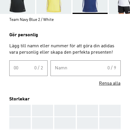
Team Navy Blue 2 / White
Gör personlig
Lägg till namn eller nummer för att göra din adidas
vara personlig eller skapa den perfekta presenten!
00
0 / 2
Namn
0 / 9
Rensa alla
Storlekar
AAA
AAA
AAA
AAA
AAA
AAA
AAA
AAA
AAA
AAA