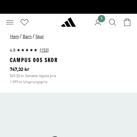
1
/
/
Hem
Barn
Skor
4.8
(152)
CAMPUS 00S SKOR
Aktuellt pris
747,32 kr
549,50 kr Senaste lägsta pris
1 099 kr Ursprungspris