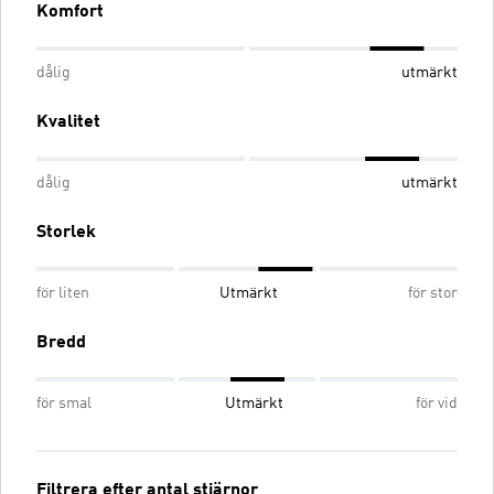
Komfort
dålig
utmärkt
Kvalitet
dålig
utmärkt
Storlek
för liten
Utmärkt
för stor
Bredd
för smal
Utmärkt
för vid
Filtrera efter antal stjärnor