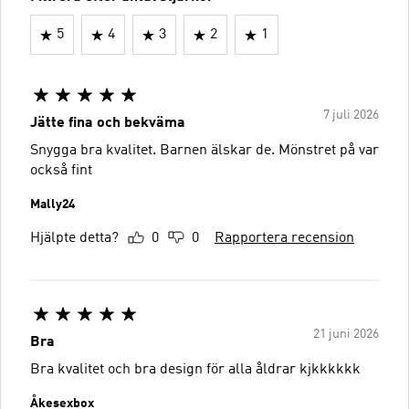
5
4
3
2
1
7 juli 2026
Jätte fina och bekväma
Snygga bra kvalitet. Barnen älskar de. Mönstret på var
också fint
Mally24
Hjälpte detta?
0
0
Rapportera recension
21 juni 2026
Bra
Bra kvalitet och bra design för alla åldrar kjkkkkkk
Åkesexbox