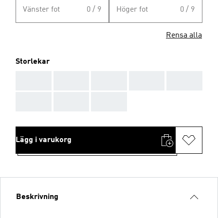
Vänster fot
0 / 9
Höger fot
0 / 9
Rensa alla
Storlekar
AAA
AAA
AAA
AAA
AAA
AAA
AAA
AAA
Lägg i varukorg
Beskrivning