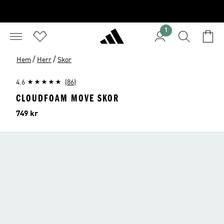
1
/
/
Hem
Herr
Skor
4.6
(86)
CLOUDFOAM MOVE SKOR
Pris
749 kr