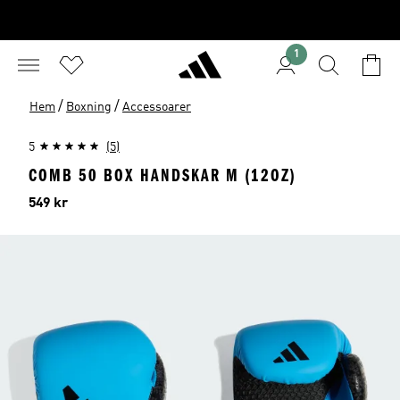
1
/
/
Hem
Boxning
Accessoarer
5
(5)
COMB 50 BOX HANDSKAR M (12OZ)
Pris
549 kr