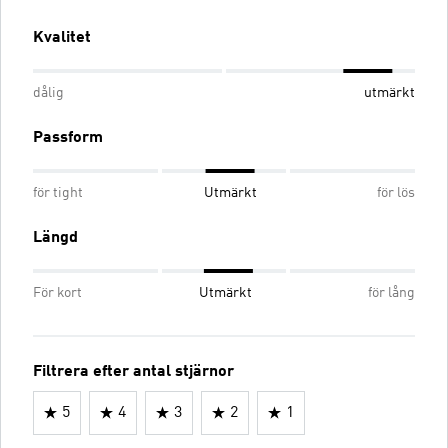
Kvalitet
dålig
utmärkt
Passform
för tight
Utmärkt
för lös
Längd
För kort
Utmärkt
för lång
Filtrera efter antal stjärnor
5
4
3
2
1