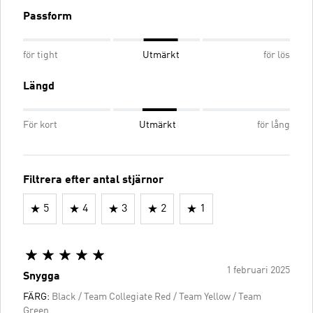
Passform
för tight
Utmärkt
för lös
Längd
För kort
Utmärkt
för lång
Filtrera efter antal stjärnor
5
4
3
2
1
1 februari 2025
Snygga
FÄRG:
Black / Team Collegiate Red / Team Yellow / Team
Green