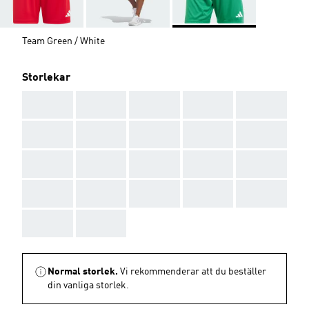
Team Green / White
Storlekar
AAA
AAA
AAA
AAA
AAA
AAA
AAA
AAA
AAA
AAA
AAA
AAA
AAA
AAA
AAA
AAA
AAA
AAA
AAA
AAA
AAA
AAA
Normal storlek.
Vi rekommenderar att du beställer
din vanliga storlek.