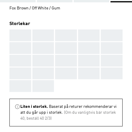
Fox Brown / Off White / Gum
Storlekar
AAA
AAA
AAA
AAA
AAA
AAA
AAA
AAA
AAA
AAA
AAA
AAA
AAA
AAA
AAA
AAA
AAA
AAA
AAA
AAA
AAA
AAA
Liten i storlek.
Baserat på returer rekommenderar vi
att du går upp i storlek.
(Om du vanligtvis bär storlek
40, beställ 40 2/3)