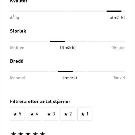
Kvalitet
dålig
utmärkt
Storlek
för liten
Utmärkt
för stor
Bredd
för smal
Utmärkt
för vid
Filtrera efter antal stjärnor
5
4
3
2
1