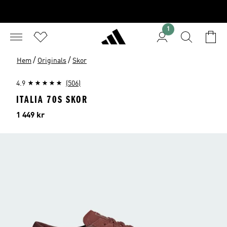
1
/
/
Hem
Originals
Skor
4.9
(506)
ITALIA 70S SKOR
Pris
1 449 kr