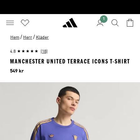
1
/
/
Hem
Herr
Kläder
4.8
(18)
MANCHESTER UNITED TERRACE ICONS T-SHIRT
Pris
549 kr