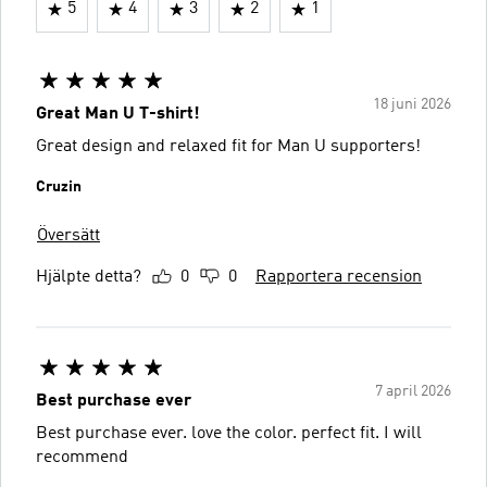
5
4
3
2
1
18 juni 2026
Great Man U T-shirt!
Great design and relaxed fit for Man U supporters!
Cruzin
Översätt
Hjälpte detta?
0
0
Rapportera recension
7 april 2026
Best purchase ever
Best purchase ever. love the color. perfect fit. I will
recommend