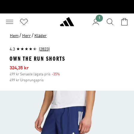
1
/
/
Hem
Herr
Kläder
4.3
(2823)
OWN THE RUN SHORTS
Reapris
324,35 kr
499 kr Senaste lägsta pris
-35%
Rabatt
499 kr Ursprungspris