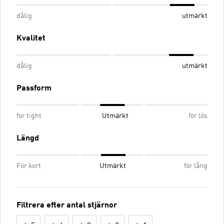
dålig
utmärkt
Kvalitet
dålig
utmärkt
Passform
för tight
Utmärkt
för lös
Längd
För kort
Utmärkt
för lång
Filtrera efter antal stjärnor