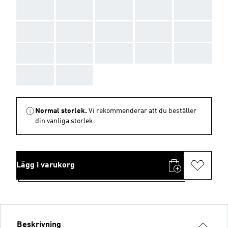
AAA
AAA
AAA
AAA
AAA
AAA
AAA
AAA
AAA
AAA
AAA
AAA
AAA
AAA
AAA
AAA
AAA
Normal storlek.
Vi rekommenderar att du beställer
din vanliga storlek.
Lägg i varukorg
Beskrivning