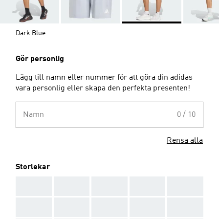
Dark Blue
Gör personlig
Lägg till namn eller nummer för att göra din adidas
vara personlig eller skapa den perfekta presenten!
Namn
0 / 10
Rensa alla
Storlekar
AAA
AAA
AAA
AAA
AAA
AAA
AAA
AAA
AAA
AAA