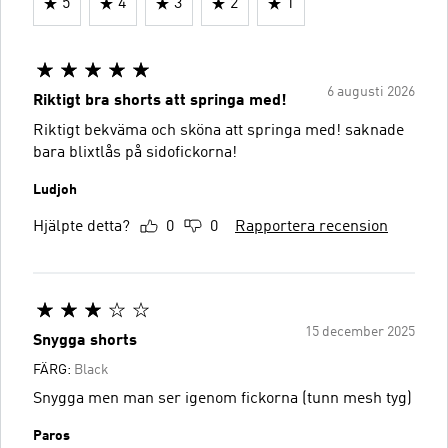
5
4
3
2
1
6 augusti 2026
Riktigt bra shorts att springa med!
Riktigt bekväma och sköna att springa med! saknade
bara blixtlås på sidofickorna!
Ludjoh
Hjälpte detta?
0
0
Rapportera recension
15 december 2025
Snygga shorts
FÄRG:
Black
Snygga men man ser igenom fickorna (tunn mesh tyg)
Paros