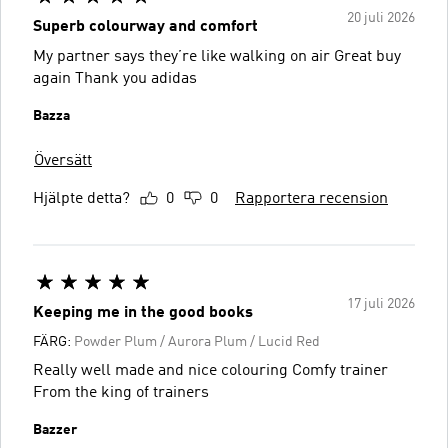
20 juli 2026
Superb colourway and comfort
My partner says they’re like walking on air Great buy
again Thank you adidas
Bazza
Översätt
Hjälpte detta?
0
0
Rapportera recension
17 juli 2026
Keeping me in the good books
FÄRG:
Powder Plum / Aurora Plum / Lucid Red
Really well made and nice colouring Comfy trainer
From the king of trainers
Bazzer