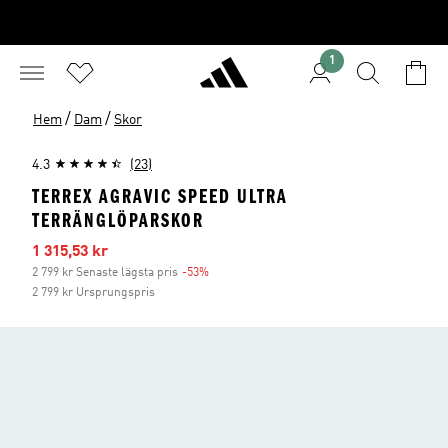
1
/
/
Hem
Dam
Skor
4.3
(23)
TERREX AGRAVIC SPEED ULTRA
TERRÄNGLÖPARSKOR
Reapris
1 315,53 kr
2 799 kr Senaste lägsta pris
-53%
Rabatt
2 799 kr Ursprungspris