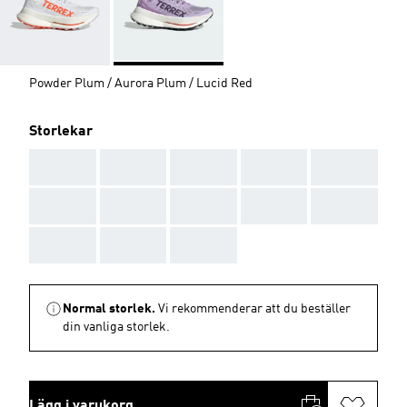
Powder Plum / Aurora Plum / Lucid Red
Storlekar
AAA
AAA
AAA
AAA
AAA
AAA
AAA
AAA
AAA
AAA
AAA
AAA
AAA
Normal storlek.
Vi rekommenderar att du beställer
din vanliga storlek.
Lägg i varukorg