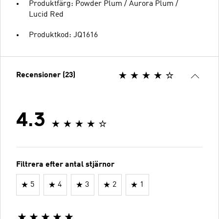
Produktfärg: Powder Plum / Aurora Plum /
Lucid Red
Produktkod: JQ1616
Recensioner (23)
4.3
Filtrera efter antal stjärnor
5
4
3
2
1