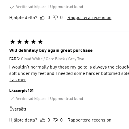
Verifierad köpare
Uppmuntrad kund
Hjälpte detta?
0
0
Rapportera recension
Will definitely buy again great purchase
FÄRG:
Cloud White / Core Black / Grey Two
I wouldn’t normally buy these my go to is always the cloudf
soft under my feet and I needed some harder bottomed sole
Läs mer
Lkscorpio101
Verifierad köpare
Uppmuntrad kund
Översätt
Hjälpte detta?
0
0
Rapportera recension