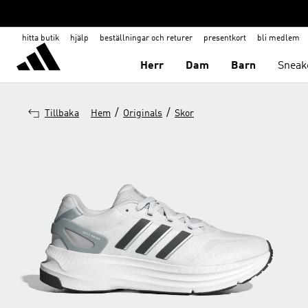
hitta butik
hjälp
beställningar och returer
presentkort
bli medlem
Herr
Dam
Barn
Sneak
/
/
Tillbaka
Hem
Originals
Skor