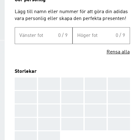
Gör personlig
Lägg till namn eller nummer för att göra din adidas
vara personlig eller skapa den perfekta presenten!
Vänster fot
0 / 9
Höger fot
0 / 9
Rensa alla
Storlekar
AAA
AAA
AAA
AAA
AAA
AAA
AAA
AAA
AAA
AAA
AAA
AAA
AAA
AAA
AAA
AAA
AAA
AAA
AAA
AAA
AAA
AAA