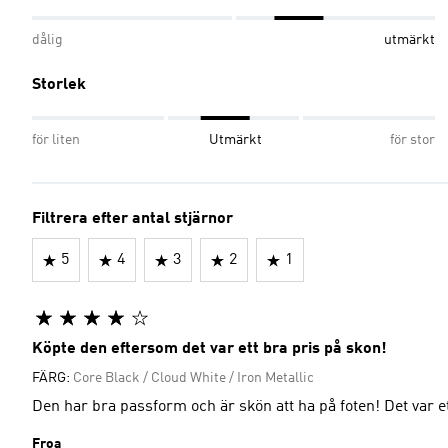
dålig
utmärkt
Storlek
för liten
Utmärkt
för stor
Filtrera efter antal stjärnor
5
4
3
2
1
Köpte den eftersom det var ett bra pris på skon!
FÄRG:
Core Black / Cloud White / Iron Metallic
Den har bra passform och är skön att ha på foten! Det var e
Froa