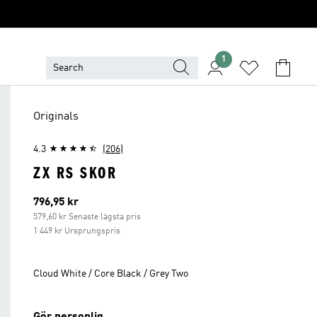
1
Originals
4.3
(206)
ZX RS SKOR
Aktuellt pris
796,95 kr
579,60 kr Senaste lägsta pris
1 449 kr Ursprungspris
Cloud White / Core Black / Grey Two