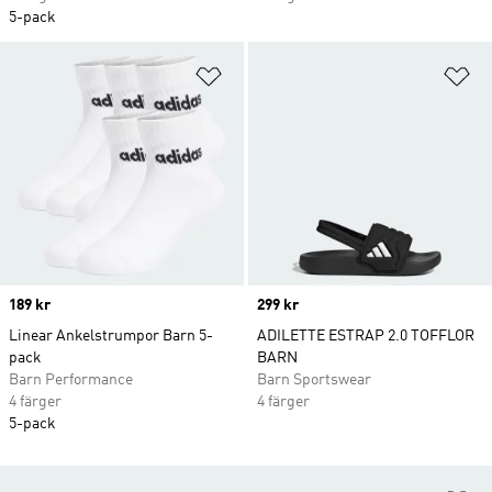
5-pack
Lägg till på önskelistan
Lä
Price
189 kr
Price
299 kr
Linear Ankelstrumpor Barn 5-
ADILETTE ESTRAP 2.0 TOFFLOR
pack
BARN
Barn Performance
Barn Sportswear
4 färger
4 färger
5-pack