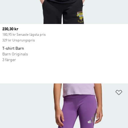
Current price
230,30 kr
180,95 kr Senaste lägsta pris
329 kr Ursprungspris
T-shirt Barn
Barn Originals
3 färger
Lä