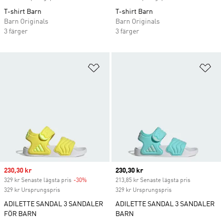
T-shirt Barn
T-shirt Barn
Barn Originals
Barn Originals
3 färger
3 färger
Lägg till på önskelistan
Lä
Sale price
230,30 kr
Current price
230,30 kr
329 kr Senaste lägsta pris
-30%
Discount
213,85 kr Senaste lägsta pris
329 kr Ursprungspris
329 kr Ursprungspris
ADILETTE SANDAL 3 SANDALER
ADILETTE SANDAL 3 SANDALER
FÖR BARN
BARN