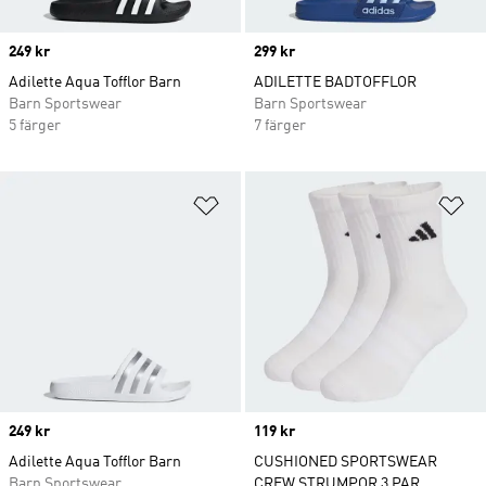
Price
249 kr
Price
299 kr
Adilette Aqua Tofflor Barn
ADILETTE BADTOFFLOR
Barn Sportswear
Barn Sportswear
5 färger
7 färger
Lägg till på önskelistan
Lä
Price
249 kr
Price
119 kr
Adilette Aqua Tofflor Barn
CUSHIONED SPORTSWEAR
Barn Sportswear
CREW STRUMPOR 3 PAR