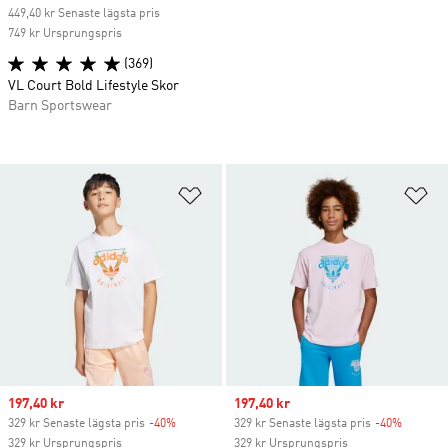
449,40 kr Senaste lägsta pris
749 kr Ursprungspris
(369)
VL Court Bold Lifestyle Skor
Barn Sportswear
Lägg till på önskelistan
Lä
Sale price
197,40 kr
Sale price
197,40 kr
329 kr Senaste lägsta pris
-40%
Discount
329 kr Senaste lägsta pris
-40%
Discoun
329 kr Ursprungspris
329 kr Ursprungspris