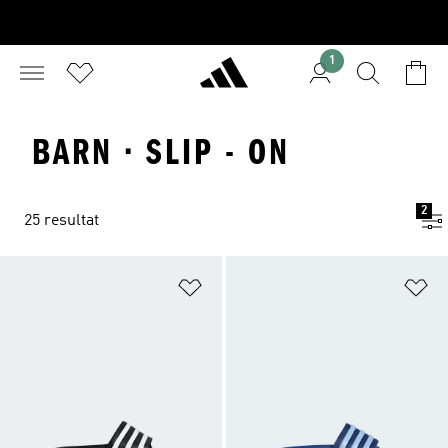
1
BARN · SLIP - ON
2
25 resultat
Lägg till på önskelistan
Lä