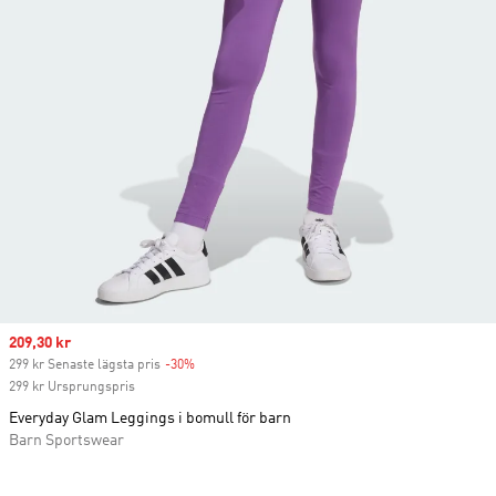
Sale price
209,30 kr
299 kr Senaste lägsta pris
-30%
Discount
299 kr Ursprungspris
Everyday Glam Leggings i bomull för barn
Barn Sportswear