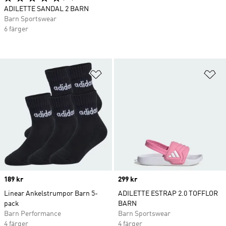
ADILETTE SANDAL 2 BARN
Barn Sportswear
6 färger
Lägg till på önskelistan
Lä
Price
189 kr
Price
299 kr
Linear Ankelstrumpor Barn 5-
ADILETTE ESTRAP 2.0 TOFFLOR
pack
BARN
Barn Performance
Barn Sportswear
4 färger
4 färger