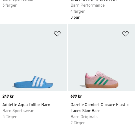
5 färger
Barn Performance
4 färger
3 par
Lägg till på önskelistan
Lä
Price
249 kr
Price
699 kr
Adilette Aqua Tofflor Barn
Gazelle Comfort Closure Elastic
Barn Sportswear
Laces Skor Barn
5 färger
Barn Originals
2 färger