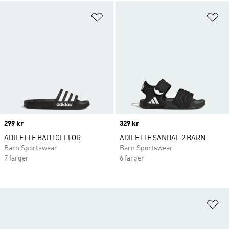
Lägg till på önskelistan
Lä
Price
299 kr
Price
329 kr
ADILETTE BADTOFFLOR
ADILETTE SANDAL 2 BARN
Barn Sportswear
Barn Sportswear
7 färger
6 färger
Lä