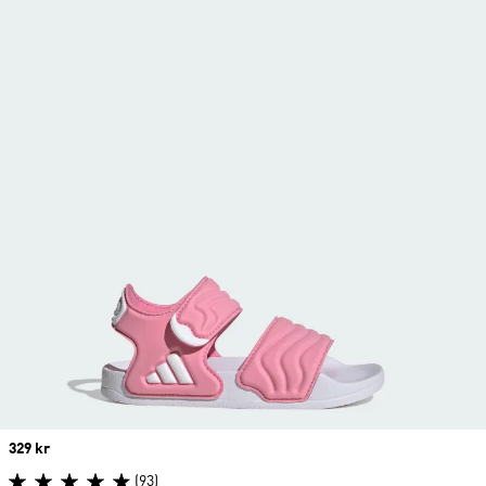
Price
329 kr
(93)