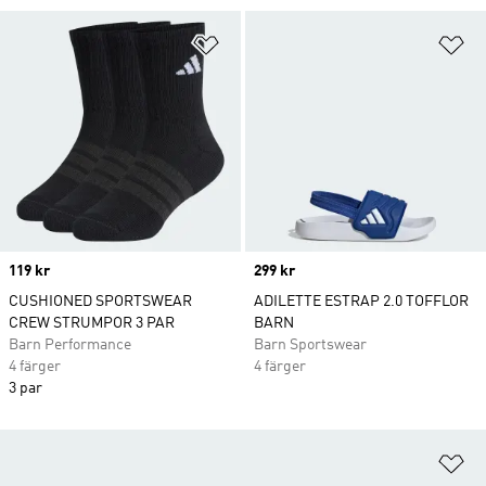
Lägg till på önskelistan
Lä
Price
119 kr
Price
299 kr
CUSHIONED SPORTSWEAR
ADILETTE ESTRAP 2.0 TOFFLOR
CREW STRUMPOR 3 PAR
BARN
Barn Performance
Barn Sportswear
4 färger
4 färger
3 par
Lä