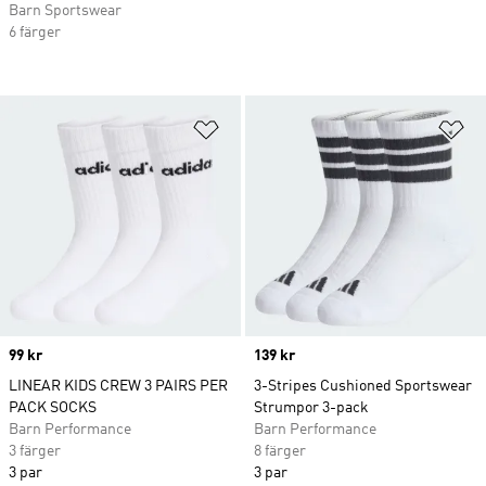
Barn Sportswear
6 färger
Lägg till på önskelistan
Lä
Price
99 kr
Price
139 kr
LINEAR KIDS CREW 3 PAIRS PER
3-Stripes Cushioned Sportswear
PACK SOCKS
Strumpor 3-pack
Barn Performance
Barn Performance
3 färger
8 färger
3 par
3 par