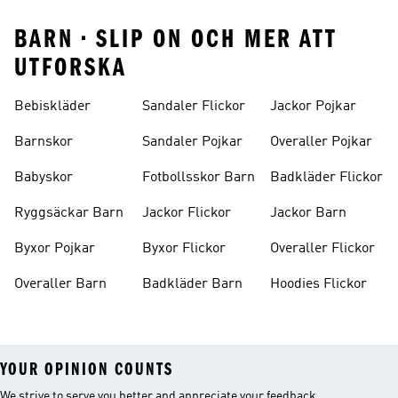
BARN • SLIP ON OCH MER ATT
UTFORSKA
Bebiskläder
Sandaler Flickor
Jackor Pojkar
Barnskor
Sandaler Pojkar
Overaller Pojkar
Babyskor
Fotbollsskor Barn
Badkläder Flickor
Ryggsäckar Barn
Jackor Flickor
Jackor Barn
Byxor Pojkar
Byxor Flickor
Overaller Flickor
Overaller Barn
Badkläder Barn
Hoodies Flickor
YOUR OPINION COUNTS
We strive to serve you better and appreciate your feedback