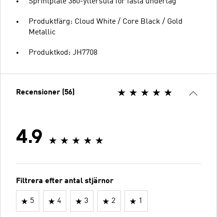
Sprintplate 360-yttersula för fasta underlag
Produktfärg: Cloud White / Core Black / Gold
Metallic
Produktkod: JH7708
Recensioner (56)
4.9
Filtrera efter antal stjärnor
5
4
3
2
1