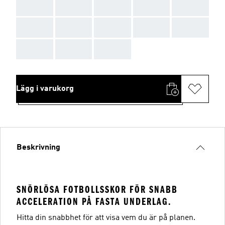
AAA
AAA
AAA
AAA
AAA
AAA
AAA
AAA
AAA
AAA
AAA
AAA
AAA
Lägg i varukorg
Beskrivning
SNÖRLÖSA FOTBOLLSSKOR FÖR SNABB
ACCELERATION PÅ FASTA UNDERLAG.
Hitta din snabbhet för att visa vem du är på planen.