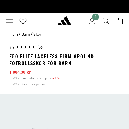
1
/
/
Hem
Barn
Skor
4.9
(56)
F50 ELITE LACELESS FIRM GROUND
FOTBOLLSSKOR FÖR BARN
Reapris
1 084,30 kr
1 549 kr Senaste lägsta pris
-30%
Rabatt
1 549 kr Ursprungspris