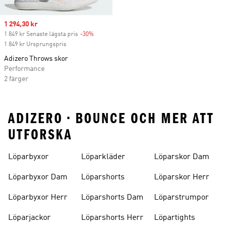
Sale price
1 294,30 kr
1 849 kr Senaste lägsta pris
-30%
Discount
1 849 kr Ursprungspris
Adizero Throws skor
Performance
2 färger
ADIZERO • BOUNCE OCH MER ATT
UTFORSKA
Löparbyxor
Löparkläder
Löparskor Dam
Löparbyxor Dam
Löparshorts
Löparskor Herr
Löparbyxor Herr
Löparshorts Dam
Löparstrumpor
Löparjackor
Löparshorts Herr
Löpartights