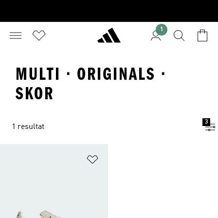
1
MULTI · ORIGINALS ·
SKOR
3
1 resultat
Lägg till på önskelistan