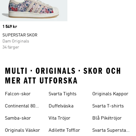
Price
1 549 kr
SUPERSTAR SKOR
Dam Originals
34 färger
MULTI • ORIGINALS • SKOR OCH
MER ATT UTFORSKA
Falcon-skor
Svarta Tights
Originals Kappor
Continental 80
Duffelväska
Svarta T-shirts
Skor
Samba-skor
Vita Tröjor
Blå Pikétröjor
Originals Väskor
Adilette Tofflor
Svarta Superstar-