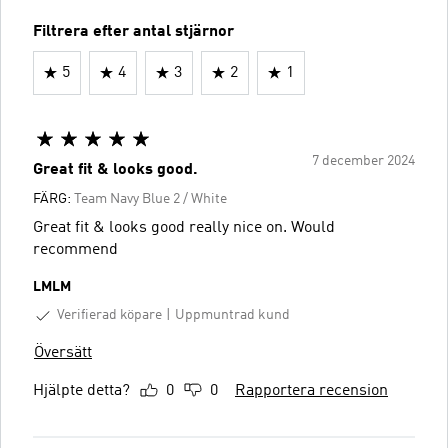
Filtrera efter antal stjärnor
5
4
3
2
1
7 december 2024
Great fit & looks good.
FÄRG:
Team Navy Blue 2 / White
Great fit & looks good really nice on. Would
recommend
LMLM
Verifierad köpare
Uppmuntrad kund
Översätt
Hjälpte detta?
0
0
Rapportera recension