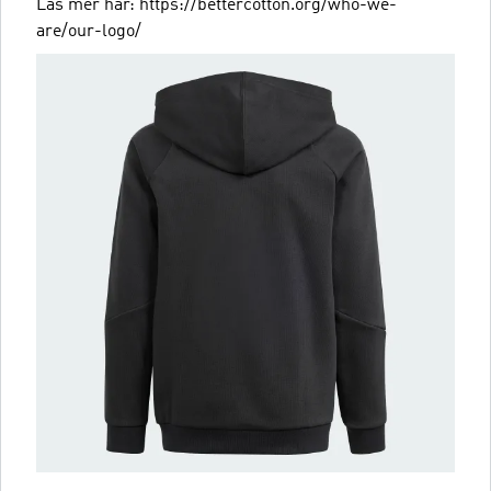
Läs mer här: https://bettercotton.org/who-we-
are/our-logo/