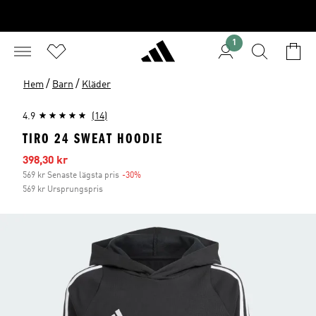
1
/
/
Hem
Barn
Kläder
4.9
(14)
TIRO 24 SWEAT HOODIE
Reapris
398,30 kr
569 kr Senaste lägsta pris
-30%
Rabatt
569 kr Ursprungspris