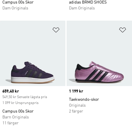
Campus 00s Skor
adidas BRMD SHOES
Dam Originals
Dam Originals
Lägg till på önskelistan
Lä
Current price
659,40 kr
Price
1 199 kr
549,50 kr Senaste lägsta pris
Taekwondo-skor
1 099 kr Ursprungspris
Originals
Campus 00s Skor
2 färger
Barn Originals
11 färger