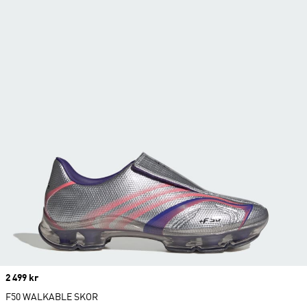
Price
2 499 kr
F50 WALKABLE SKOR