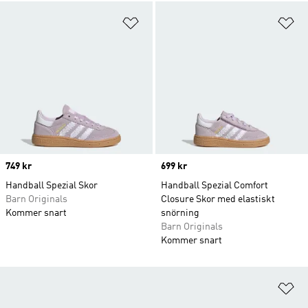
Lägg till på önskelistan
Lä
Price
749 kr
Price
699 kr
Handball Spezial Skor
Handball Spezial Comfort
Barn Originals
Closure Skor med elastiskt
Kommer snart
snörning
Barn Originals
Kommer snart
Lä