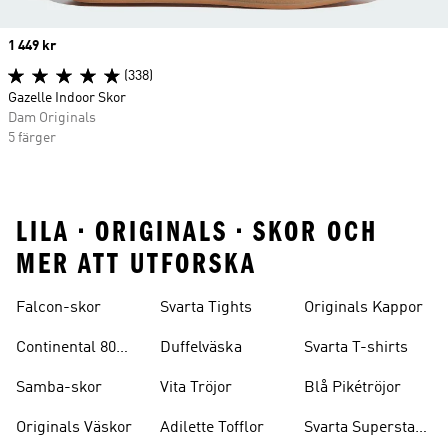
Price
1 449 kr
(338)
Gazelle Indoor Skor
Dam Originals
5 färger
LILA • ORIGINALS • SKOR OCH
MER ATT UTFORSKA
Falcon-skor
Svarta Tights
Originals Kappor
Continental 80
Duffelväska
Svarta T-shirts
Skor
Samba-skor
Vita Tröjor
Blå Pikétröjor
Originals Väskor
Adilette Tofflor
Svarta Superstar-