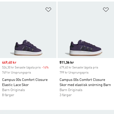
Lägg till på önskelistan
Lä
Sale price
449,40 kr
Current price
511,36 kr
524,30 kr Senaste lägsta pris
-14%
Discount
479,40 kr Senaste lägsta pris
749 kr Ursprungspris
799 kr Ursprungspris
Campus 00s Comfort Closure
Campus 00s Comfort Closure
Elastic Lace Skor
Skor med elastisk snörning Barn
Barn Originals
Barn Originals
8 färger
3 färger