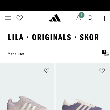
1
LILA · ORIGINALS · SKOR
3
19 resultat
Lägg till på önskelistan
Lä