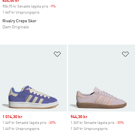
Sale price
824,50 kr
906,95 kr Senaste lägsta pris
-9%
Discount
1 649 kr Ursprungspris
Rivalry Crepe Skor
Dam Originals
Lägg till på önskelistan
Lä
Sale price
1 014,30 kr
Sale price
944,30 kr
1 449 kr Senaste lägsta pris
-30%
Discount
1 349 kr Senaste lägsta pris
-30%
Discou
1 449 kr Ursprungspris
1 349 kr Ursprungspris