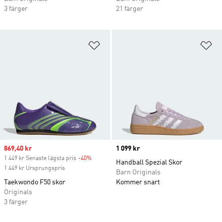
3 färger
21 färger
Lägg till på önskelistan
Lä
Sale price
869,40 kr
Price
1 099 kr
1 449 kr Senaste lägsta pris
-40%
Discount
Handball Spezial Skor
1 449 kr Ursprungspris
Barn Originals
Taekwondo F50 skor
Kommer snart
Originals
3 färger