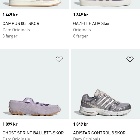
Price
1 449 kr
Price
1 349 kr
CAMPUS 00s SKOR
GAZELLE ADV Skor
Dam Originals
Originals
3 färger
8 färger
Lägg till på önskelistan
Lä
Price
1 099 kr
Price
1 349 kr
GHOST SPRINT BALLETT-SKOR
ADISTAR CONTROL 5 SKOR
Dam Originals
Dam Originals