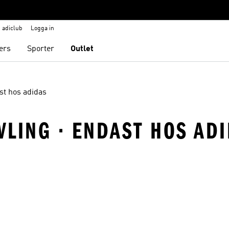
adiclub
Logga in
ers
Sporter
Outlet
st hos adidas
ÄVLING · ENDAST HOS AD
nskelistan