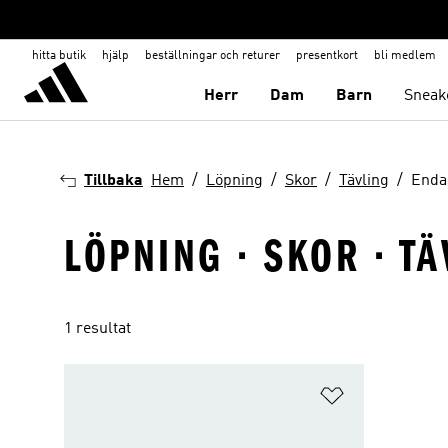
hitta butik
hjälp
beställningar och returer
presentkort
bli medlem
Herr
Dam
Barn
Sneak
Tillbaka
Hem
Löpning
Skor
Tävling
Enda
LÖPNING · SKOR · T
1 resultat
Lägg till på ö