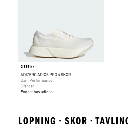
Price
2 999 kr
ADIZERO ADIOS PRO 4 SKOR
Dam Performance
3 färger
Endast hos adidas
LOPNING • SKOR • TAVLI