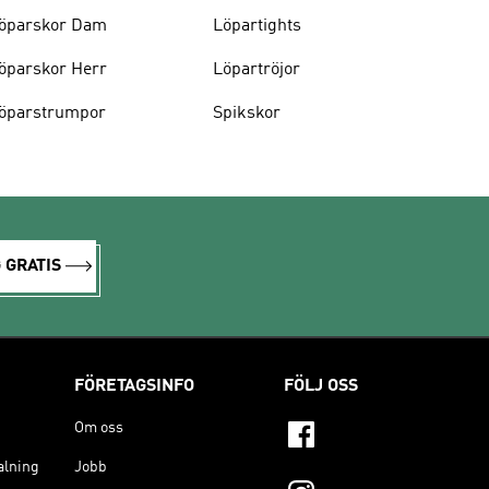
öparskor Dam
Löpartights
öparskor Herr
Löpartröjor
öparstrumpor
Spikskor
 GRATIS
FÖRETAGSINFO
FÖLJ OSS
Om oss
alning
Jobb