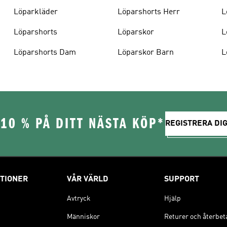
Löparkläder
Löparshorts Herr
L
Löparshorts
Löparskor
L
Löparshorts Dam
Löparskor Barn
L
10 % PÅ DITT NÄSTA KÖP*
REGISTRERA DIG
TIONER
VÅR VÄRLD
SUPPORT
Avtryck
Hjälp
Människor
Returer och återbet