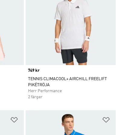
Price
749 kr
TENNIS CLIMACOOL+ AIRCHILL FREELIFT
PIKÉTRÖJA
Herr Performance
2 färger
Lägg till på önskelistan
Lägg till p