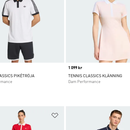
Price
1 099 kr
ASSICS PIKÉTRÖJA
TENNIS CLASSICS KLÄNNING
rmance
Dam Performance
nskelistan
Lägg till på önskelistan