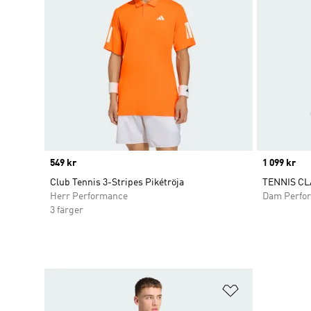
Price
549 kr
Price
1 099 kr
Club Tennis 3-Stripes Pikétröja
TENNIS CL
Herr Performance
Dam Perfo
3 färger
Lägg till på ö