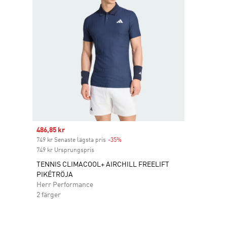
Sale price
486,85 kr
749 kr Senaste lägsta pris
-35%
Discount
749 kr Ursprungspris
TENNIS CLIMACOOL+ AIRCHILL FREELIFT
PIKÉTRÖJA
Herr Performance
2 färger