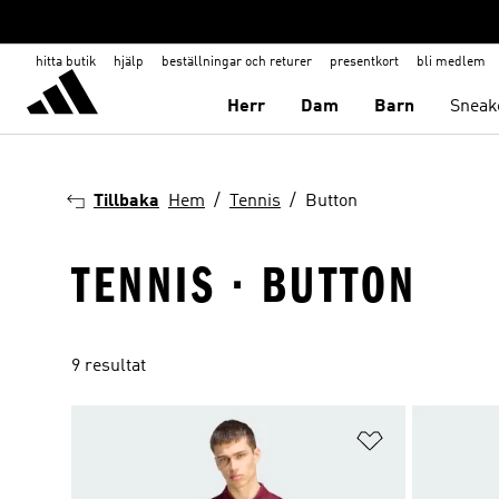
hitta butik
hjälp
beställningar och returer
presentkort
bli medlem
Herr
Dam
Barn
Sneak
Tillbaka
Hem
Tennis
Button
TENNIS · BUTTON
9 resultat
Lägg till på ö