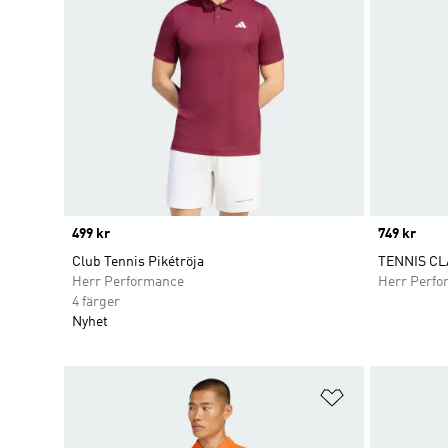
Price
499 kr
Price
749 kr
Club Tennis Pikétröja
TENNIS CL
Herr Performance
Herr Perfo
4 färger
Nyhet
Lägg till på ö