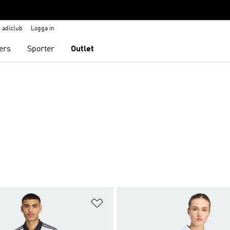
adiclub
Logga in
ers
Sporter
Outlet
nskelistan
Lägg till på önskelistan