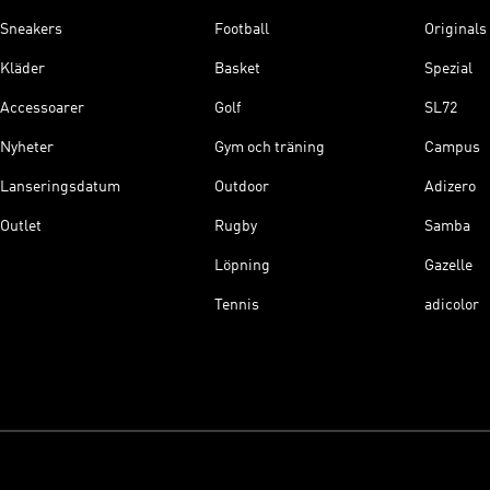
Sneakers
Football
Originals
Kläder
Basket
Spezial
Accessoarer
Golf
SL72
Nyheter
Gym och träning
Campus
Lanseringsdatum
Outdoor
Adizero
Outlet
Rugby
Samba
Löpning
Gazelle
Tennis
adicolor