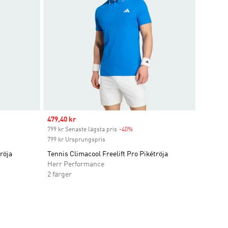
Sale price
479,40 kr
t
799 kr Senaste lägsta pris
-40%
Discount
799 kr Ursprungspris
röja
Tennis Climacool Freelift Pro Pikétröja
Herr Performance
2 färger