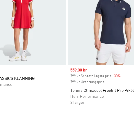
Sale price
559,30 kr
799 kr Senaste lägsta pris
-30%
Discoun
ASSICS KLÄNNING
799 kr Ursprungspris
rmance
Tennis Climacool Freelift Pro Pikét
Herr Performance
2 färger
nskelistan