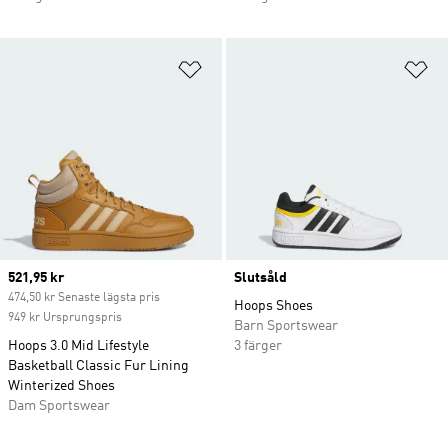
Lägg till på önskelistan
Lä
Current price
521,95 kr
Slutsåld
474,50 kr Senaste lägsta pris
Hoops Shoes
949 kr Ursprungspris
Barn Sportswear
Hoops 3.0 Mid Lifestyle
3 färger
Basketball Classic Fur Lining
Winterized Shoes
Dam Sportswear