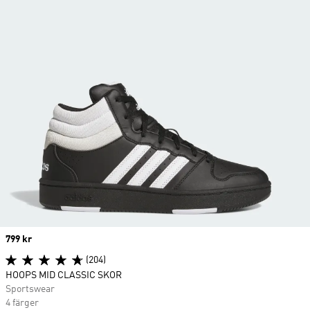
Price
799 kr
(204)
HOOPS MID CLASSIC SKOR
Sportswear
4 färger