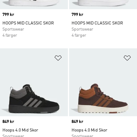
Price
799 kr
Price
799 kr
HOOPS MID CLASSIC SKOR
HOOPS MID CLASSIC SKOR
Sportswear
Sportswear
4 färger
4 färger
Lägg till på önskelistan
Lä
Price
849 kr
Price
849 kr
Hoops 4.0 Mid Skor
Hoops 4.0 Mid Skor
Sportswear
Sportswear