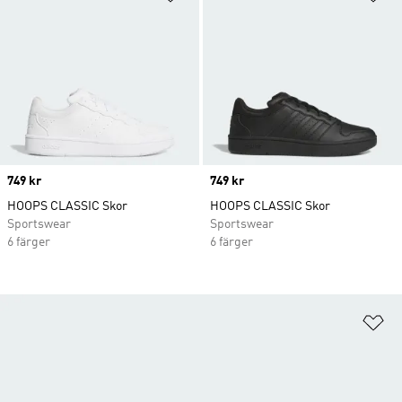
Price
749 kr
Price
749 kr
HOOPS CLASSIC Skor
HOOPS CLASSIC Skor
Sportswear
Sportswear
6 färger
6 färger
Lä