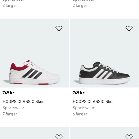
2 färger
2 färger
Lägg till på önskelistan
Lä
Price
749 kr
Price
749 kr
HOOPS CLASSIC Skor
HOOPS CLASSIC Skor
Sportswear
Sportswear
7 färger
6 färger
Lägg till på önskelistan
Lä