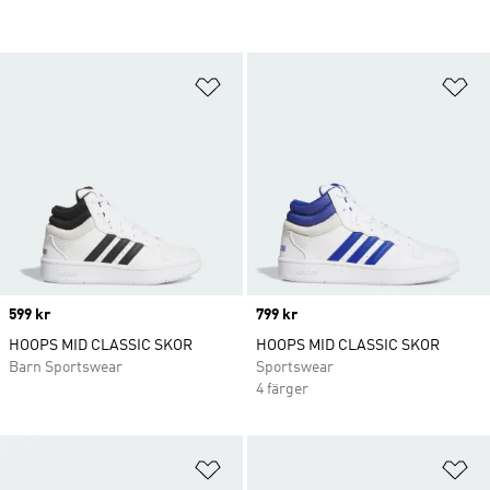
Lägg till på önskelistan
Lä
Price
599 kr
Price
799 kr
HOOPS MID CLASSIC SKOR
HOOPS MID CLASSIC SKOR
Barn Sportswear
Sportswear
4 färger
Lägg till på önskelistan
Lä