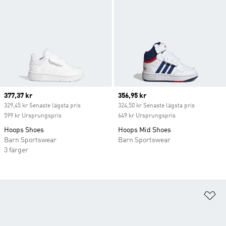
Current price
377,37 kr
Current price
356,95 kr
329,45 kr Senaste lägsta pris
324,50 kr Senaste lägsta pris
599 kr Ursprungspris
649 kr Ursprungspris
Hoops Shoes
Hoops Mid Shoes
Barn Sportswear
Barn Sportswear
3 färger
Lä