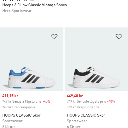
Hoops 3.0 Low Classic Vintage Shoes
Herr Sportswear
Lägg till på önskelistan
Lä
Sale price
411,95 kr
Sale price
449,40 kr
749 kr Senaste lägsta pris
-45%
Discount
749 kr Senaste lägsta pris
-40%
Discoun
749 kr Ursprungspris
749 kr Ursprungspris
HOOPS CLASSIC Skor
HOOPS CLASSIC Skor
Sportswear
Sportswear
6 färger
6 färger