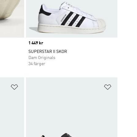
Price
1 449 kr
SUPERSTAR II SKOR
Dam Originals
34 färger
Lägg till på önskelistan
Lägg till p