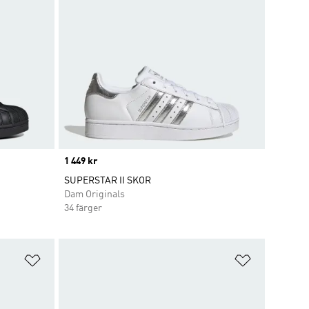
Price
1 449 kr
SUPERSTAR II SKOR
Dam Originals
34 färger
Lägg till på önskelistan
Lägg till p