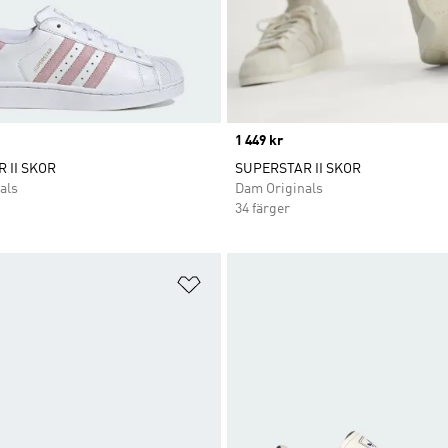
Price
1 449 kr
 II SKOR
SUPERSTAR II SKOR
als
Dam Originals
34 färger
nskelistan
Lägg till på önskelistan