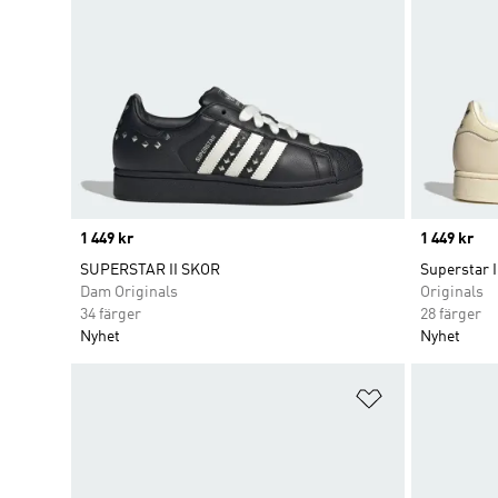
Price
1 449 kr
Price
1 449 kr
SUPERSTAR II SKOR
Superstar I
Dam Originals
Originals
34 färger
28 färger
Nyhet
Nyhet
Lägg till på ö