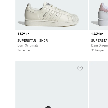
Price
1 549 kr
Price
1 449 kr
SUPERSTAR II SKOR
SUPERSTAR
Dam Originals
Dam Origin
34 färger
34 färger
Lägg till på ö