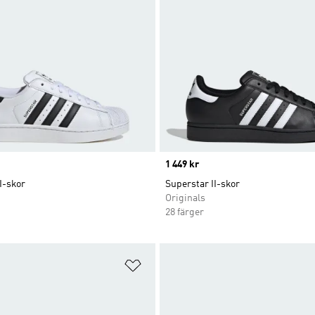
Price
1 449 kr
I-skor
Superstar II-skor
Originals
28 färger
nskelistan
Lägg till på önskelistan