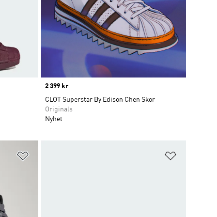
Price
2 399 kr
CLOT Superstar By Edison Chen Skor
Originals
Nyhet
Lägg till på önskelistan
Lägg till p