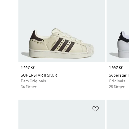
Price
1 449 kr
Price
1 449 kr
SUPERSTAR II SKOR
Superstar I
Dam Originals
Originals
34 färger
28 färger
Lägg till på ö