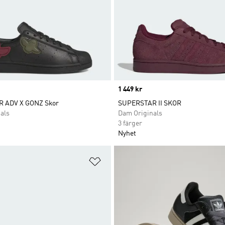
Price
1 449 kr
 ADV X GONZ Skor
SUPERSTAR II SKOR
als
Dam Originals
3 färger
Nyhet
nskelistan
Lägg till på önskelistan