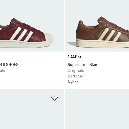
Price
1 449 kr
 II SHOES
Superstar II Skor
als
Originals
28 färger
Nyhet
nskelistan
Lägg till på önskelistan