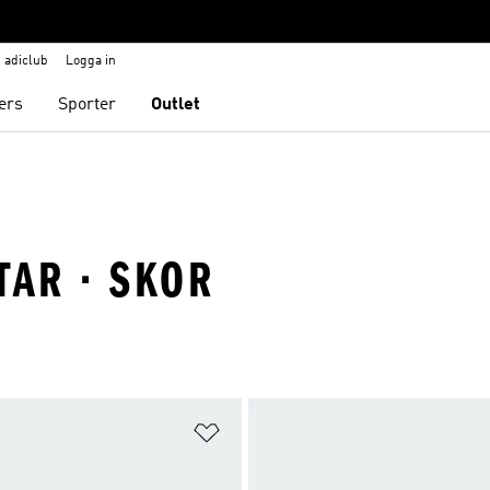
adiclub
Logga in
ers
Sporter
Outlet
TAR · SKOR
nskelistan
Lägg till på önskelistan