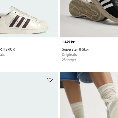
Price
1 449 kr
 II SKOR
Superstar II Skor
als
Originals
28 färger
nskelistan
Lägg till på önskelistan