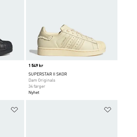
Price
1 549 kr
SUPERSTAR II SKOR
Dam Originals
34 färger
Nyhet
Lägg till på önskelistan
Lägg till p