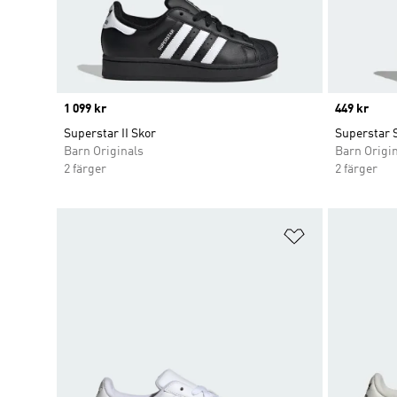
Price
1 099 kr
Price
449 kr
Superstar II Skor
Superstar 
Barn Originals
Barn Origi
2 färger
2 färger
Lägg till på ö