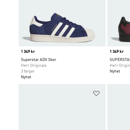
Price
1 349 kr
Price
1 349 kr
Superstar ADV Skor
SUPERSTAR
Herr Originals
Herr Origin
3 färger
Nyhet
Nyhet
Lägg till på ö