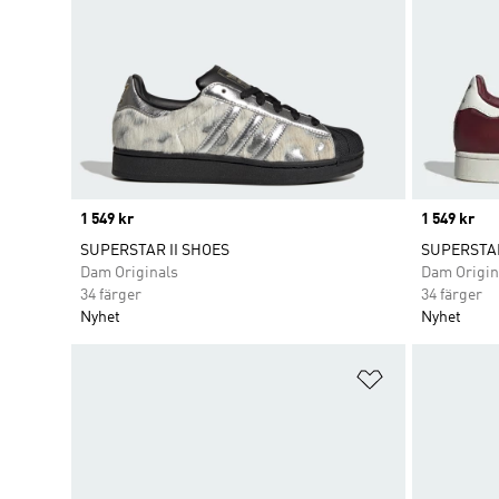
Price
1 549 kr
Price
1 549 kr
SUPERSTAR II SHOES
SUPERSTAR
Dam Originals
Dam Origin
34 färger
34 färger
Nyhet
Nyhet
Lägg till på ö