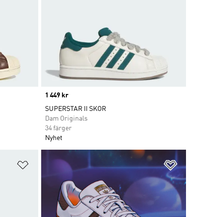
Price
1 449 kr
SUPERSTAR II SKOR
Dam Originals
34 färger
Nyhet
Lägg till på önskelistan
Lägg till p