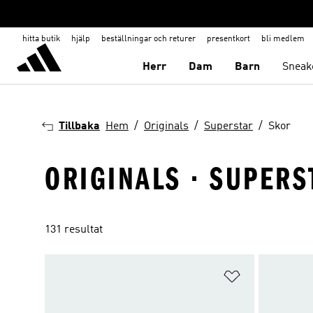
hitta butik
hjälp
beställningar och returer
presentkort
bli medlem
Herr
Dam
Barn
Sneak
Tillbaka
Hem
Originals
Superstar
Skor
ORIGINALS · SUPERS
131 resultat
Lägg till på ö