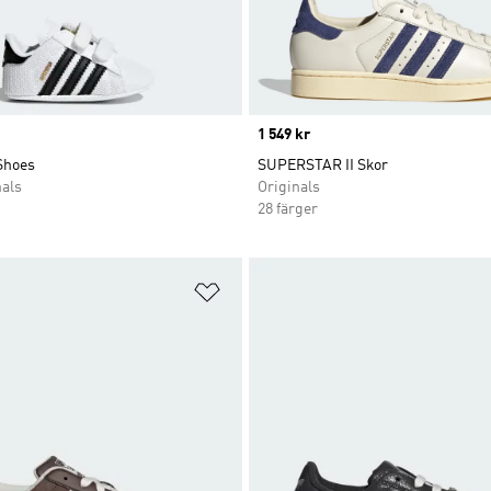
Price
1 549 kr
Shoes
SUPERSTAR II Skor
nals
Originals
28 färger
nskelistan
Lägg till på önskelistan