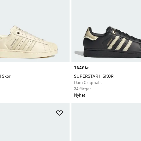
Price
1 549 kr
I Skor
SUPERSTAR II SKOR
Dam Originals
34 färger
Nyhet
nskelistan
Lägg till på önskelistan