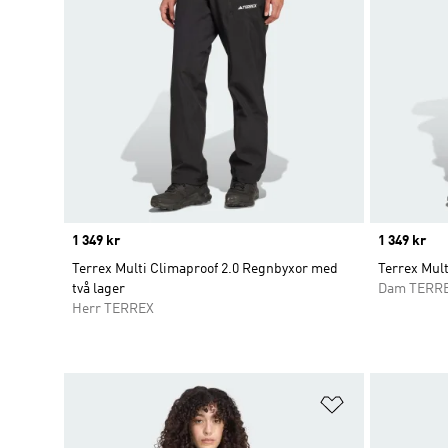
Price
1 349 kr
Price
1 349 kr
Terrex Multi Climaproof 2.0 Regnbyxor med
Terrex Mul
två lager
Dam TERR
Herr TERREX
Lägg till på ö