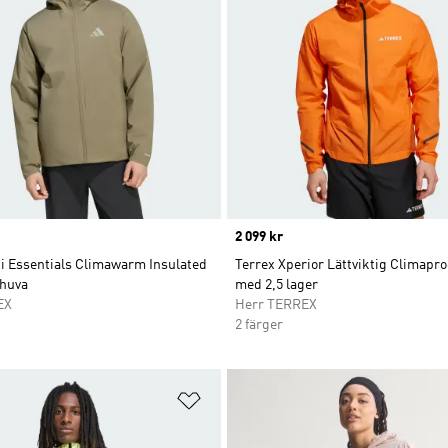
Price
2 099 kr
ti Essentials Climawarm Insulated
Terrex Xperior Lättviktig Climapro
huva
med 2,5 lager
EX
Herr TERREX
2 färger
nskelistan
Lägg till på önskelistan