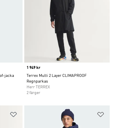
Price
1 949 kr
of-jacka
Terrex Multi 2 Layer CLIMAPROOF
Regnparkas
Herr TERREX
2 färger
Lägg till på önskelistan
Lägg till p