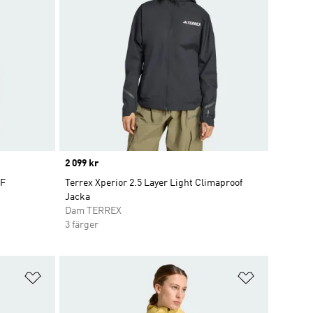
Price
2 099 kr
OF
Terrex Xperior 2.5 Layer Light Climaproof
Jacka
Dam TERREX
3 färger
Lägg till på önskelistan
Lägg till p