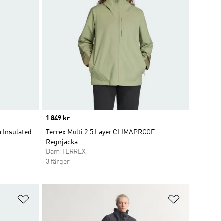
Price
1 849 kr
 Insulated
Terrex Multi 2.5 Layer CLIMAPROOF
Regnjacka
Dam TERREX
3 färger
Lägg till på önskelistan
Lägg till p