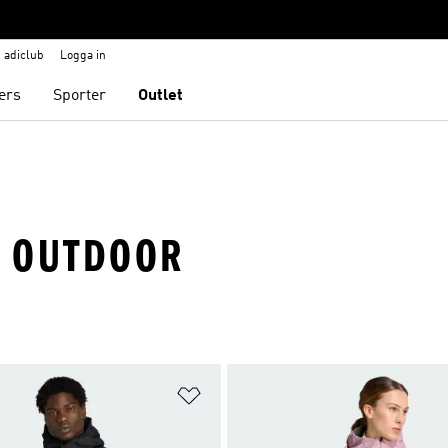
adiclub
Logga in
ers
Sporter
Outlet
· OUTDOOR
nskelistan
Lägg till på önskelistan