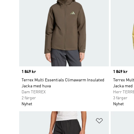
Price
1 849 kr
Price
1 849 kr
Terrex Multi Essentials Climawarm Insulated
Terrex Mul
Jacka med huva
Jacka med 
Dam TERREX
Herr TERR
2 färger
3 färger
Nyhet
Nyhet
Lägg till på ö