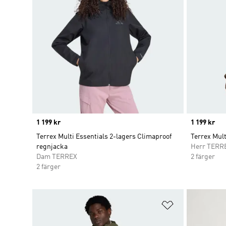
Price
1 199 kr
Price
1 199 kr
Terrex Multi Essentials 2-lagers Climaproof
Terrex Mult
regnjacka
Herr TERR
Dam TERREX
2 färger
2 färger
Lägg till på ö