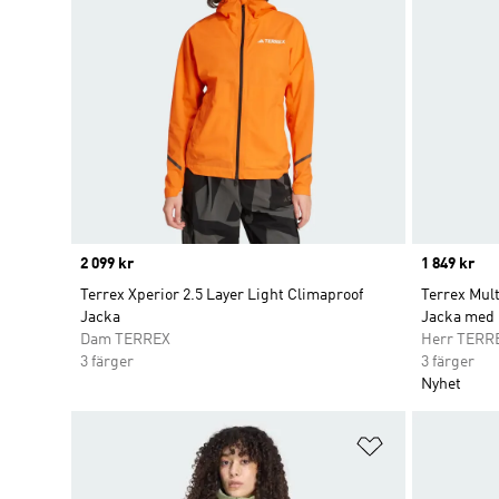
Price
2 099 kr
Price
1 849 kr
Terrex Xperior 2.5 Layer Light Climaproof
Terrex Mul
Jacka
Jacka med 
Dam TERREX
Herr TERR
3 färger
3 färger
Nyhet
Lägg till på ö