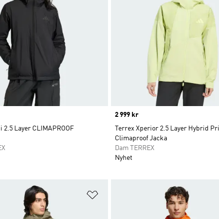
Price
2 999 kr
ti 2.5 Layer CLIMAPROOF
Terrex Xperior 2.5 Layer Hybrid P
Climaproof Jacka
EX
Dam TERREX
Nyhet
nskelistan
Lägg till på önskelistan