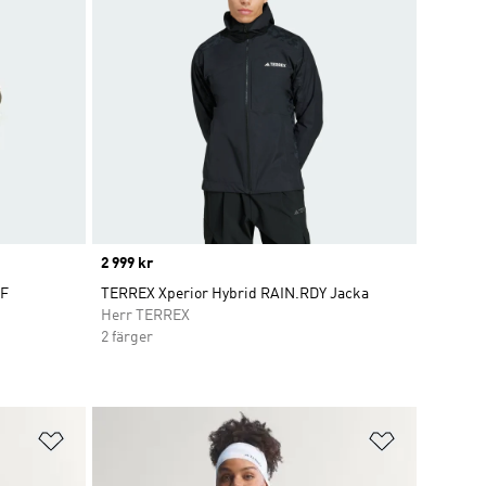
Price
2 999 kr
OF
TERREX Xperior Hybrid RAIN.RDY Jacka
Herr TERREX
2 färger
Lägg till på önskelistan
Lägg till p