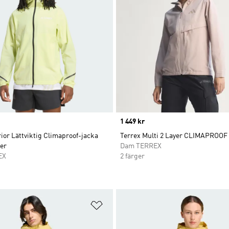
Price
1 449 kr
ior Lättviktig Climaproof-jacka
Terrex Multi 2 Layer CLIMAPROOF
er
Dam TERREX
EX
2 färger
nskelistan
Lägg till på önskelistan