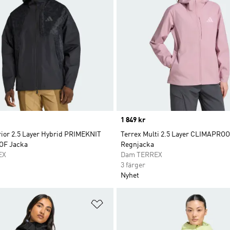
Price
1 849 kr
rior 2.5 Layer Hybrid PRIMEKNIT
Terrex Multi 2.5 Layer CLIMAPRO
F Jacka
Regnjacka
EX
Dam TERREX
3 färger
Nyhet
nskelistan
Lägg till på önskelistan