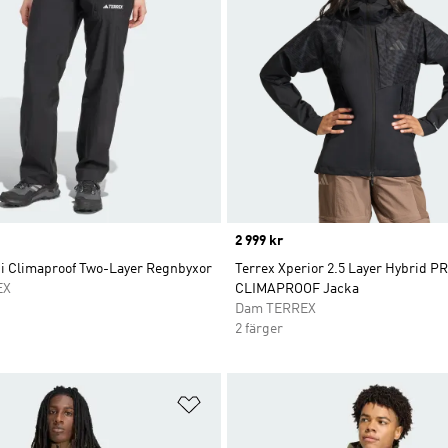
Price
2 999 kr
ti Climaproof Two-Layer Regnbyxor
Terrex Xperior 2.5 Layer Hybrid 
EX
CLIMAPROOF Jacka
Dam TERREX
2 färger
nskelistan
Lägg till på önskelistan