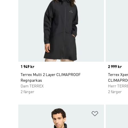
Price
1 949 kr
Price
2 999 kr
Terrex Multi 2 Layer CLIMAPROOF
Terrex Xpe
Regnparkas
CLIMAPROO
Dam TERREX
Herr TERR
2 färger
2 färger
Lägg till på ö