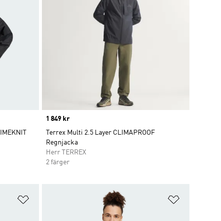
Price
1 849 kr
PRIMEKNIT
Terrex Multi 2.5 Layer CLIMAPROOF
Regnjacka
Herr TERREX
2 färger
Lägg till på önskelistan
Lägg till p