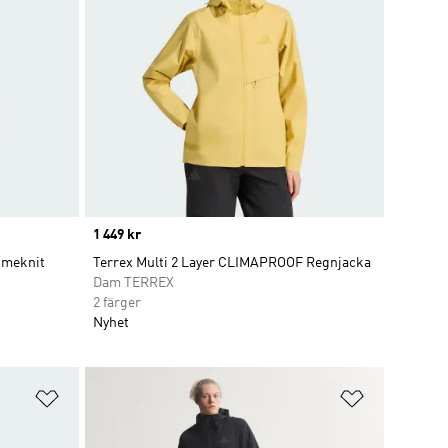
Price
1 449 kr
rimeknit
Terrex Multi 2 Layer CLIMAPROOF Regnjacka
Dam TERREX
2 färger
Nyhet
Lägg till på önskelistan
Lägg till p