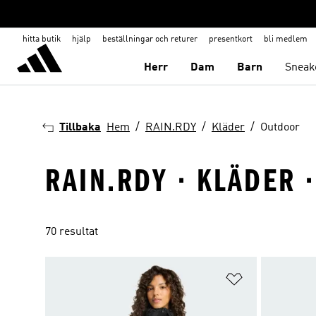
hitta butik
hjälp
beställningar och returer
presentkort
bli medlem
Herr
Dam
Barn
Sneak
Tillbaka
Hem
RAIN.RDY
Kläder
Outdoor
RAIN.RDY · KLÄDER 
70 resultat
Lägg till på ö