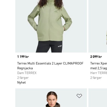
Price
1 199 kr
Price
2 099 kr
Terrex Multi Essentials 2 Layer CLIMAPROOF
Terrex Xper
Regnjacka
med 2,5 lag
Dam TERREX
Herr TERR
2 färger
2 färger
Nyhet
Lägg till på ö