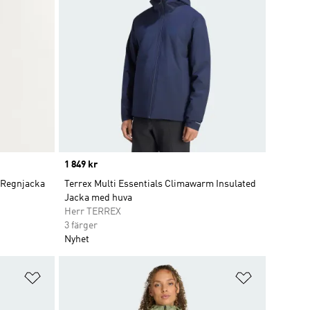
Price
1 849 kr
 Regnjacka
Terrex Multi Essentials Climawarm Insulated
Jacka med huva
Herr TERREX
3 färger
Nyhet
Lägg till på önskelistan
Lägg till p