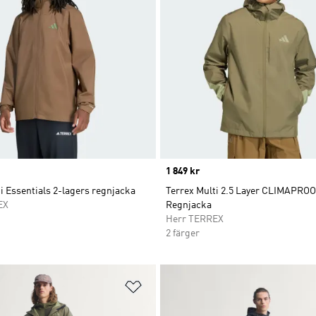
Price
1 849 kr
i Essentials 2-lagers regnjacka
Terrex Multi 2.5 Layer CLIMAPRO
EX
Regnjacka
Herr TERREX
2 färger
nskelistan
Lägg till på önskelistan