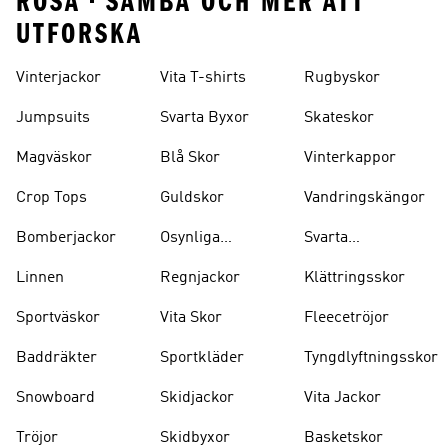
ROSA • SAMBA OCH MER ATT
UTFORSKA
Vinterjackor
Vita T-shirts
Rugbyskor
Jumpsuits
Svarta Byxor
Skateskor
Magväskor
Blå Skor
Vinterkappor
Crop Tops
Guldskor
Vandringskängor
Bomberjackor
Osynliga
Svarta
Strumpor
Ryggsäckar
Linnen
Regnjackor
Klättringsskor
Sportväskor
Vita Skor
Fleecetröjor
Baddräkter
Sportkläder
Tyngdlyftningsskor
Snowboard
Skidjackor
Vita Jackor
Tröjor
Skidbyxor
Basketskor