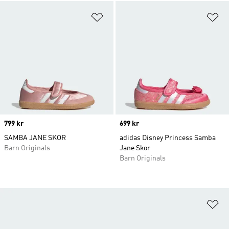
Lägg till på önskelistan
Lä
Price
799 kr
Price
699 kr
SAMBA JANE SKOR
adidas Disney Princess Samba
Barn Originals
Jane Skor
Barn Originals
Lä