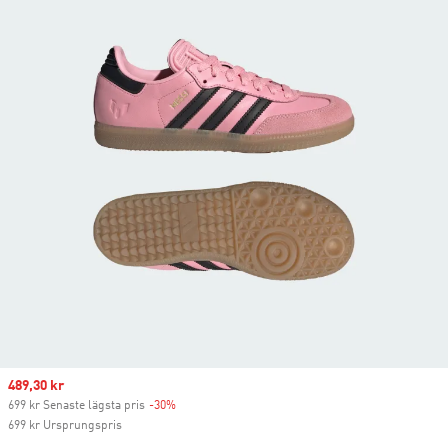
Sale price
489,30 kr
699 kr Senaste lägsta pris
-30%
Discount
699 kr Ursprungspris