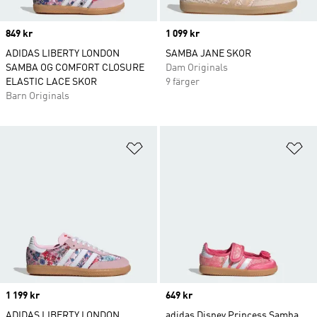
Price
849 kr
Price
1 099 kr
ADIDAS LIBERTY LONDON
SAMBA JANE SKOR
SAMBA OG COMFORT CLOSURE
Dam Originals
ELASTIC LACE SKOR
9 färger
Barn Originals
Lägg till på önskelistan
Lä
Price
1 199 kr
Price
649 kr
ADIDAS LIBERTY LONDON
adidas Disney Princess Samba