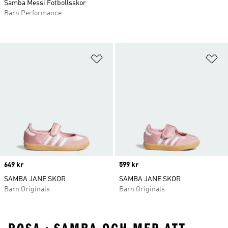
Samba Messi Fotbollsskor
Barn Performance
Lägg till på önskelistan
Lä
Price
649 kr
Price
599 kr
SAMBA JANE SKOR
SAMBA JANE SKOR
Barn Originals
Barn Originals