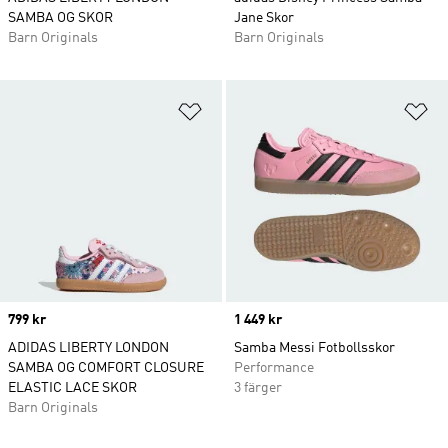
SAMBA OG SKOR
Jane Skor
Barn Originals
Barn Originals
Lägg till på önskelistan
Lä
Price
799 kr
Price
1 449 kr
ADIDAS LIBERTY LONDON
Samba Messi Fotbollsskor
SAMBA OG COMFORT CLOSURE
Performance
ELASTIC LACE SKOR
3 färger
Barn Originals