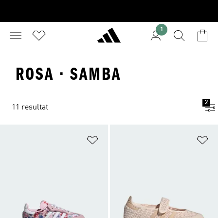
1
ROSA · SAMBA
2
11 resultat
Lägg till på önskelistan
Lä