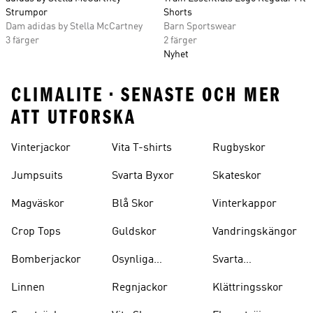
Strumpor
Shorts
Dam adidas by Stella McCartney
Barn Sportswear
3 färger
2 färger
Nyhet
CLIMALITE • SENASTE OCH MER
ATT UTFORSKA
Vinterjackor
Vita T-shirts
Rugbyskor
Jumpsuits
Svarta Byxor
Skateskor
Magväskor
Blå Skor
Vinterkappor
Crop Tops
Guldskor
Vandringskängor
Bomberjackor
Osynliga
Svarta
Strumpor
Ryggsäckar
Linnen
Regnjackor
Klättringsskor