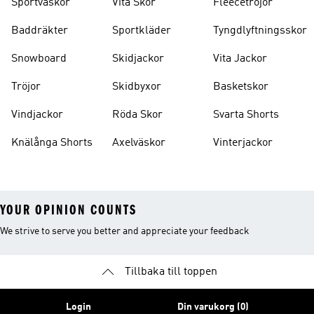
Sportväskor
Vita Skor
Fleecetröjor
Baddräkter
Sportkläder
Tyngdlyftningsskor
Snowboard
Skidjackor
Vita Jackor
Tröjor
Skidbyxor
Basketskor
Vindjackor
Röda Skor
Svarta Shorts
Knälånga Shorts
Axelväskor
Vinterjackor
YOUR OPINION COUNTS
We strive to serve you better and appreciate your feedback
Tillbaka till toppen
Login
Din varukorg (0)