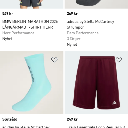
Price
549 kr
Price
249 kr
BMW BERLIN-MARATHON 2026
adidas by Stella McCartney
LÅNGÄRMAD T-SHIRT HERR
Strumpor
Herr Performance
Dam Performance
Nyhet
3 färger
Nyhet
Lägg till på önskelistan
Lä
Slutsåld
Price
249 kr
adidas by Stella McCartney
Train Essentials Logo Regular Fit