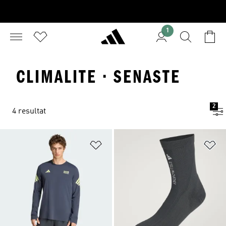
1
CLIMALITE · SENASTE
2
4 resultat
Lägg till på önskelistan
Lä