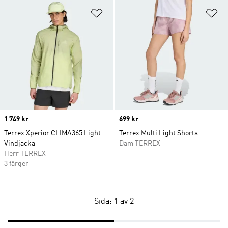
Lägg till på önskelistan
Lä
Price
1 749 kr
Price
699 kr
Terrex Xperior CLIMA365 Light
Terrex Multi Light Shorts
Vindjacka
Dam TERREX
Herr TERREX
3 färger
Sida: 1 av 2