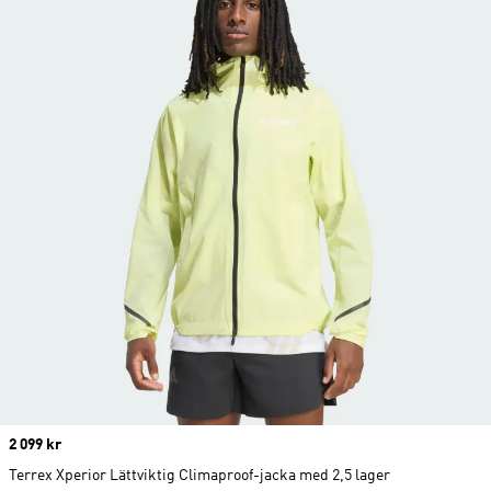
Price
2 099 kr
Terrex Xperior Lättviktig Climaproof-jacka med 2,5 lager