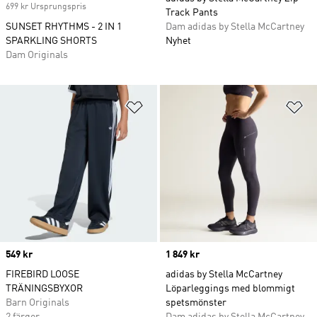
699 kr Ursprungspris
Track Pants
SUNSET RHYTHMS - 2 IN 1
Dam adidas by Stella McCartney
SPARKLING SHORTS
Nyhet
Dam Originals
Lägg till på önskelistan
Lä
Price
549 kr
Price
1 849 kr
FIREBIRD LOOSE
adidas by Stella McCartney
TRÄNINGSBYXOR
Löparleggings med blommigt
Barn Originals
spetsmönster