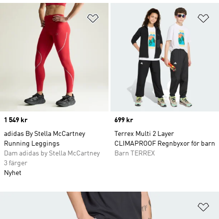
Lägg till på önskelistan
Lä
Price
1 549 kr
Price
699 kr
adidas By Stella McCartney
Terrex Multi 2 Layer
Running Leggings
CLIMAPROOF Regnbyxor för barn
Dam adidas by Stella McCartney
Barn TERREX
3 färger
Nyhet
Lä