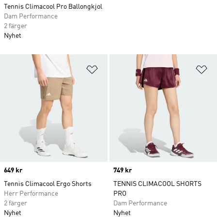
Tennis Climacool Pro Ballongkjol
Dam Performance
2 färger
Nyhet
Lägg till på önskelistan
Lä
Price
649 kr
Price
749 kr
Tennis Climacool Ergo Shorts
TENNIS CLIMACOOL SHORTS
Herr Performance
PRO
2 färger
Dam Performance
Nyhet
Nyhet