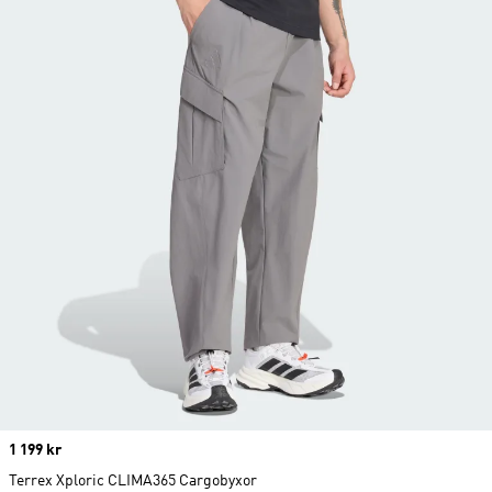
Price
1 199 kr
Terrex Xploric CLIMA365 Cargobyxor