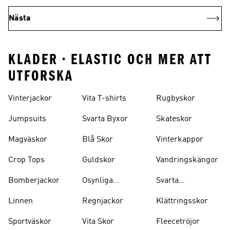
Nästa
KLADER • ELASTIC OCH MER ATT
UTFORSKA
Vinterjackor
Vita T-shirts
Rugbyskor
Jumpsuits
Svarta Byxor
Skateskor
Magväskor
Blå Skor
Vinterkappor
Crop Tops
Guldskor
Vandringskängor
Bomberjackor
Osynliga
Svarta
Strumpor
Ryggsäckar
Linnen
Regnjackor
Klättringsskor
Sportväskor
Vita Skor
Fleecetröjor