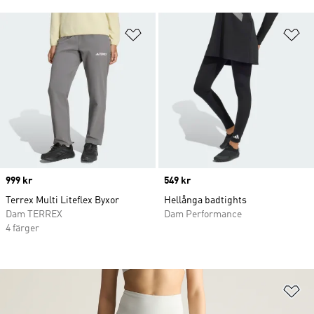
Lägg till på önskelistan
Lä
Price
999 kr
Price
549 kr
Terrex Multi Liteflex Byxor
Hellånga badtights
Dam TERREX
Dam Performance
4 färger
Lä