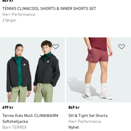
Price
849 kr
TENNIS CLIMACOOL SHORTS & INNER SHORTS SET
Herr Performance
2 färger
Lägg till på önskelistan
Lä
Price
699 kr
Price
849 kr
Terrex Kids Multi CLIMAWARM
SH & Tight Set Shorts
Softshelljacka
Herr Performance
Barn TERREX
Nyhet