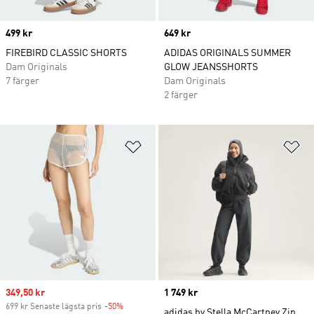
Price
499 kr
Price
649 kr
FIREBIRD CLASSIC SHORTS
ADIDAS ORIGINALS SUMMER
Dam Originals
GLOW JEANSSHORTS
7 färger
Dam Originals
2 färger
Lägg till på önskelistan
Lä
Sale price
349,50 kr
Price
1 749 kr
699 kr Senaste lägsta pris
-50%
Discount
adidas by Stella McCartney Zip