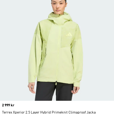
Price
2 999 kr
Terrex Xperior 2.5 Layer Hybrid Primeknit Climaproof Jacka