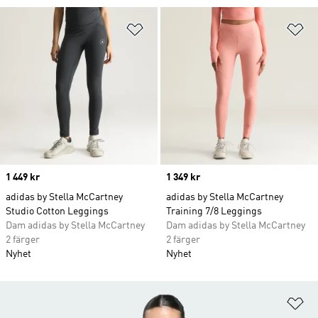
Lägg till på önskelistan
Lä
Price
1 449 kr
Price
1 349 kr
adidas by Stella McCartney
adidas by Stella McCartney
Studio Cotton Leggings
Training 7/8 Leggings
Dam adidas by Stella McCartney
Dam adidas by Stella McCartney
2 färger
2 färger
Nyhet
Nyhet
Lä