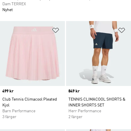
Dam TERREX
Nyhet
Lägg till på önskelistan
Lä
Price
499 kr
Price
849 kr
Club Tennis Climacool Pleated
TENNIS CLIMACOOL SHORTS &
Kjol
INNER SHORTS SET
Barn Performance
Herr Performance
3 färger
2 färger