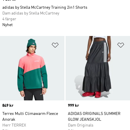
adidas by Stella McCartney Training 2in1 Shorts
Dam adidas by Stella McCartney
4 färger
Nyhet
Lägg till på önskelistan
Lä
Price
849 kr
Price
999 kr
Terrex Multi Climawarm Fleece
ADIDAS ORIGINALS SUMMER
Anorak
GLOW JEANSKJOL
Herr TERREX
Dam Originals