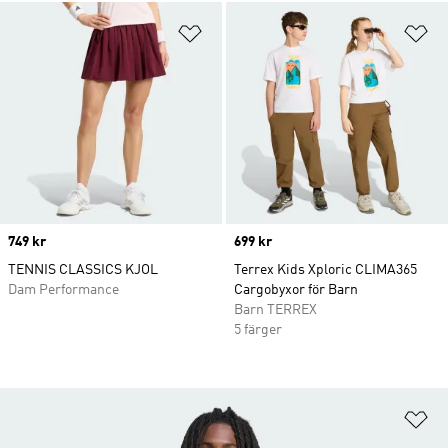
Lägg till på önskelistan
Lä
Price
749 kr
Price
699 kr
TENNIS CLASSICS KJOL
Terrex Kids Xploric CLIMA365
Dam Performance
Cargobyxor för Barn
Barn TERREX
5 färger
Lä