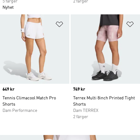
5 färger
2 färger
Nyhet
Lägg till på önskelistan
Lä
Price
649 kr
Price
749 kr
Tennis Climacool Match Pro
Terrex Multi 8inch Printed Tight
Shorts
Shorts
Dam Performance
Dam TERREX
2 färger