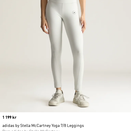
Price
1 199 kr
adidas by Stella McCartney Yoga 7/8 Leggings