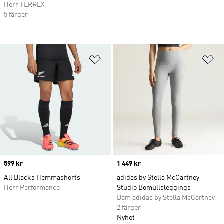
Herr TERREX
5 färger
Lägg till på önskelistan
Lä
Price
599 kr
Price
1 449 kr
All Blacks Hemmashorts
adidas by Stella McCartney
Herr Performance
Studio Bomullsleggings
Dam adidas by Stella McCartney
2 färger
Nyhet