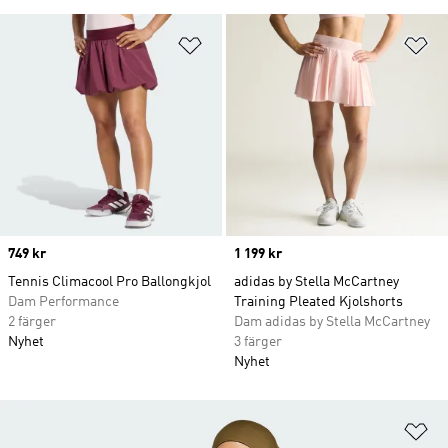
Lägg till på önskelistan
Lä
Price
749 kr
Price
1 199 kr
Tennis Climacool Pro Ballongkjol
adidas by Stella McCartney
Dam Performance
Training Pleated Kjolshorts
2 färger
Dam adidas by Stella McCartney
Nyhet
3 färger
Nyhet
Lä