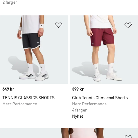
2 färger
Lägg till på önskelistan
Lä
Price
649 kr
Price
399 kr
TENNIS CLASSICS SHORTS
Club Tennis Climacool Shorts
Herr Performance
Herr Performance
4 färger
Nyhet
Lä