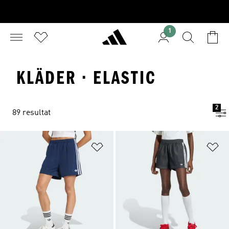
1
KLÄDER · ELASTIC
2
89 resultat
Lägg till på önskelistan
Lä