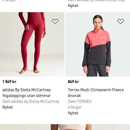
2 färger
Dam adidas by Stella McCartney
Nyhet
Lägg till på önskelistan
Lä
Price
1 549 kr
Price
849 kr
adidas By Stella McCartney
Terrex Multi Climawarm Fleece
Yogaleggings utan sömmar
Anorak
Dam adidas by Stella McCartney
Dam TERREX
Nyhet
4 färger
Nyhet