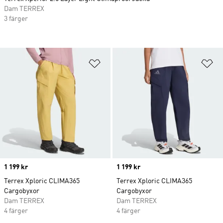
Dam TERREX
3 färger
Lägg till på önskelistan
Lä
Price
1 199 kr
Price
1 199 kr
Terrex Xploric CLIMA365
Terrex Xploric CLIMA365
Cargobyxor
Cargobyxor
Dam TERREX
Dam TERREX
4 färger
4 färger