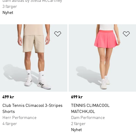
Dam adidas by Stella McCartney
3 färger
Nyhet
Lägg till på önskelistan
Lä
Price
499 kr
Price
699 kr
Club Tennis Climacool 3-Stripes
TENNIS CLIMACOOL
Shorts
MATCHKJOL
Herr Performance
Dam Performance
4 färger
2 färger
Nyhet