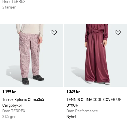
Herr TERREX
2 färger
Lägg till på önskelistan
Lä
Price
1 199 kr
Price
1 349 kr
Terrex Xploric Clima365
TENNIS CLIMACOOL COVER UP
Cargobyxor
BYXOR
Dam TERREX
Dam Performance
3 färger
Nyhet