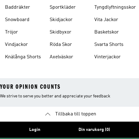
Baddräkter
Sportkläder
Tyngdlyftningsskor
Snowboard
Skidjackor
Vita Jackor
Tröjor
Skidbyxor
Basketskor
Vindjackor
Röda Skor
Svarta Shorts
Knälånga Shorts
Axelväskor
Vinterjackor
YOUR OPINION COUNTS
We strive to serve you better and appreciate your feedback
Tillbaka till toppen
Login
Din varukorg (0)