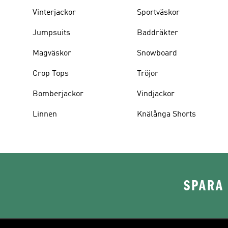
Vinterjackor
Sportväskor
Jumpsuits
Baddräkter
Magväskor
Snowboard
Crop Tops
Tröjor
Bomberjackor
Vindjackor
Linnen
Knälånga Shorts
SPARA 