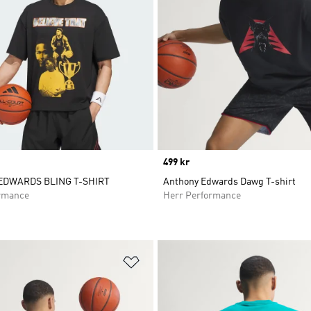
Price
499 kr
EDWARDS BLING T-SHIRT
Anthony Edwards Dawg T-shirt
rmance
Herr Performance
nskelistan
Lägg till på önskelistan