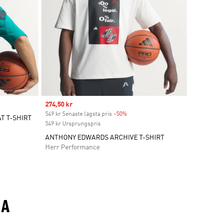
Sale price
274,50 kr
549 kr Senaste lägsta pris
-50%
Discount
T T-SHIRT
549 kr Ursprungspris
ANTHONY EDWARDS ARCHIVE T-SHIRT
Herr Performance
KA