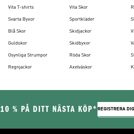
Vita T-shirts
Vita Skor
R
Svarta Byxor
Sportkläder
S
Blå Skor
Skidjackor
V
Guldskor
Skidbyxor
V
Osynliga Strumpor
Röda Skor
S
Regnjackor
Axelväskor
K
10 % PÅ DITT NÄSTA KÖP*
REGISTRERA DIG