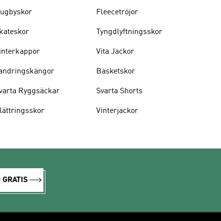
ugbyskor
Fleecetröjor
kateskor
Tyngdlyftningsskor
interkappor
Vita Jackor
andringskängor
Basketskor
varta Ryggsäckar
Svarta Shorts
lättringsskor
Vinterjackor
 GRATIS