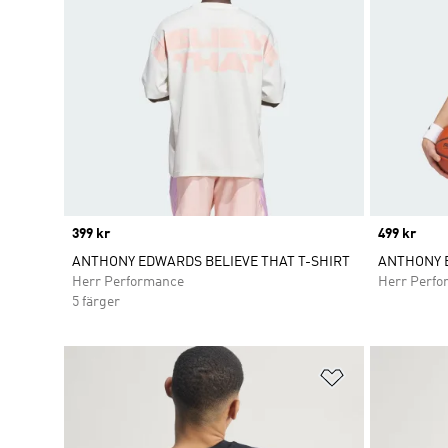
Price
399 kr
Price
499 kr
ANTHONY EDWARDS BELIEVE THAT T-SHIRT
ANTHONY 
Herr Performance
Herr Perfo
5 färger
Lägg till på ö