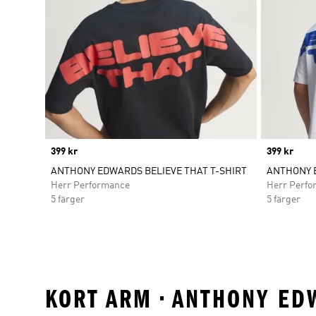
Price
399 kr
Price
399 kr
ANTHONY EDWARDS BELIEVE THAT T-SHIRT
ANTHONY E
Herr Performance
Herr Perfo
5 färger
5 färger
KORT ARM • ANTHONY ED