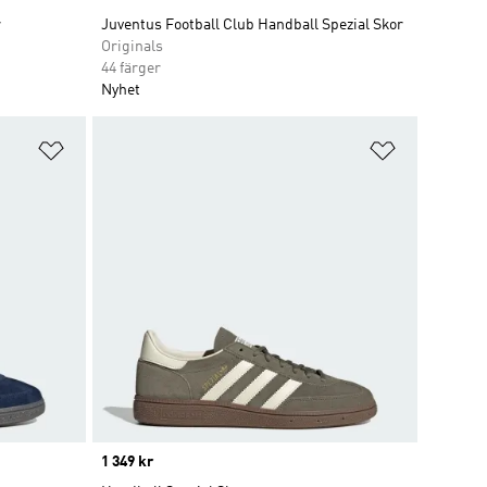
r
Juventus Football Club Handball Spezial Skor
Originals
44 färger
Nyhet
Lägg till på önskelistan
Lägg till p
Price
1 349 kr