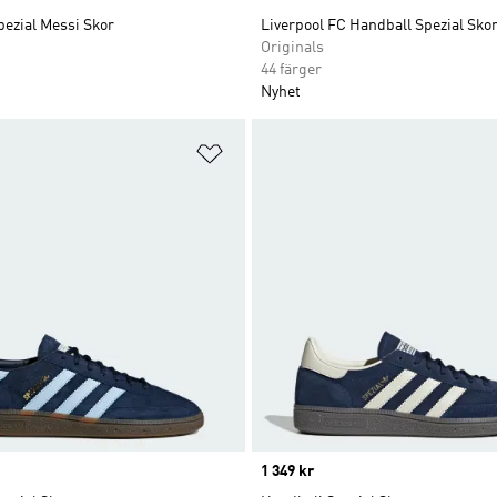
ezial Messi Skor
Liverpool FC Handball Spezial Sko
Originals
44 färger
Nyhet
nskelistan
Lägg till på önskelistan
Price
1 349 kr