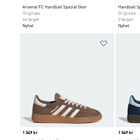
Arsenal FC Handball Spezial Skor
Handball Sp
Originals
Originals
44 färger
2 färger
Nyhet
Nyhet
Lägg till på ö
Price
1 349 kr
Price
1 349 kr