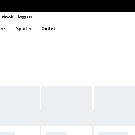
adiclub
Logga in
ers
Sporter
Outlet
ZELLE
ADISTAR
STAN SMITH