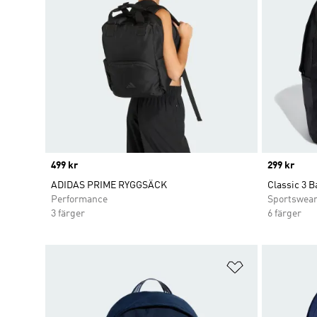
Price
499 kr
Price
299 kr
ADIDAS PRIME RYGGSÄCK
Classic 3 
Performance
Sportswea
3 färger
6 färger
Lägg till på ö