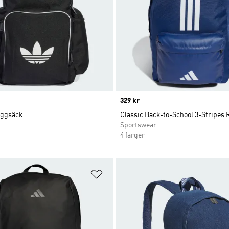
Price
329 kr
yggsäck
Classic Back-to-School 3-Stripes
Sportswear
4 färger
nskelistan
Lägg till på önskelistan