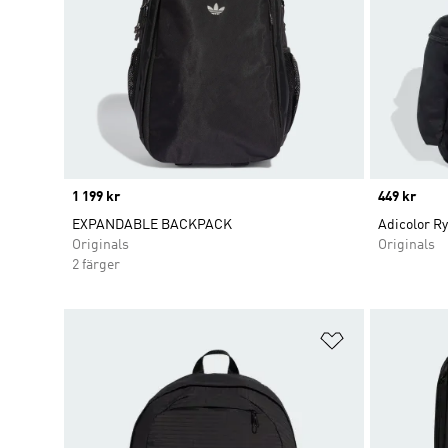
Price
1 199 kr
Price
449 kr
EXPANDABLE BACKPACK
Adicolor R
Originals
Originals
2 färger
Lägg till på ö