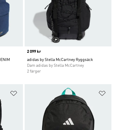
Price
2 099 kr
DENIM
adidas by Stella McCartney Ryggsäck
Dam adidas by Stella McCartney
2 färger
Lägg till på önskelistan
Lägg till p