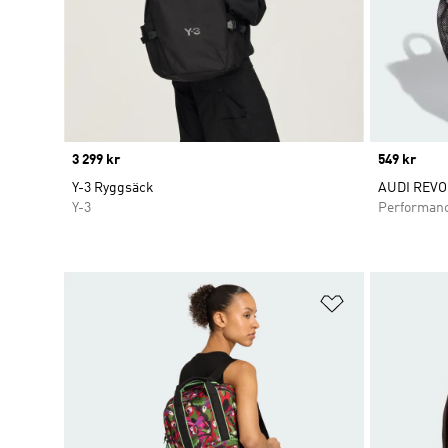
Price
3 299 kr
Price
549 kr
Y-3 Ryggsäck
AUDI REVO
Y-3
Performan
Lägg till på ö