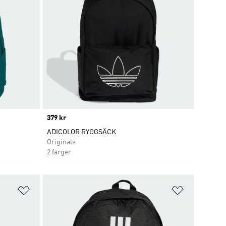
Price
379 kr
ADICOLOR RYGGSÄCK
Originals
2 färger
Lägg till på önskelistan
Lägg till p