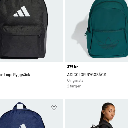
Price
379 kr
Bar Logo Ryggsäck
ADICOLOR RYGGSÄCK
r
Originals
2 färger
nskelistan
Lägg till på önskelistan