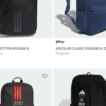
Price
379 kr
ETITION RYGGSÄCK
ADICOLOR CLASSIC RYGGSÄCK I 
ce
Originals
nskelistan
Lägg till på önskelistan