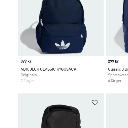
Price
379 kr
Price
299 kr
ADICOLOR CLASSIC RYGGSÄCK
Classic 3 
Originals
Sportswea
2 färger
6 färger
Lägg till på ö