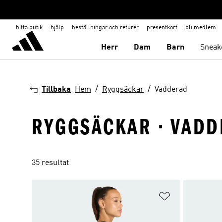
hitta butik
hjälp
beställningar och returer
presentkort
bli medlem
Herr
Dam
Barn
Sneak
Tillbaka
Hem
Ryggsäckar
Vadderad
RYGGSÄCKAR · VAD
35 resultat
Lägg till på ö