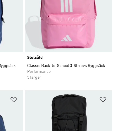
Slutsåld
 Ryggsäck
Classic Back-to-School 3-Stripes Ryggsäck
Performance
5 färger
Lägg till på önskelistan
Lägg till p