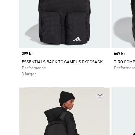
Price
399 kr
Price
649 kr
ESSENTIALS BACK TO CAMPUS RYGGSÄCK
TIRO COMP
Performance
Performan
3 färger
Lägg till på ö