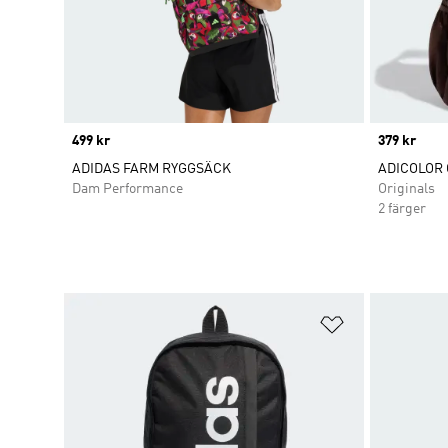
Price
499 kr
Price
379 kr
ADIDAS FARM RYGGSÄCK
ADICOLOR 
Dam Performance
Originals
2 färger
Lägg till på ö