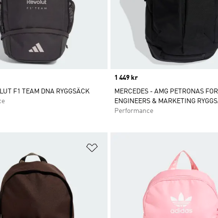
Price
1 449 kr
LUT F1 TEAM DNA RYGGSÄCK
MERCEDES - AMG PETRONAS FO
ce
ENGINEERS & MARKETING RYGG
Performance
nskelistan
Lägg till på önskelistan