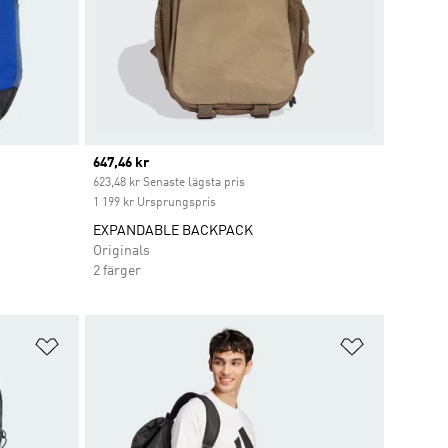
Current price
647,46 kr
623,48 kr Senaste lägsta pris
1 199 kr Ursprungspris
EXPANDABLE BACKPACK
Originals
2 färger
Lägg till på önskelistan
Lägg till p