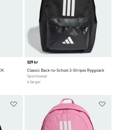
Price
329 kr
CK
Classic Back-to-School 3-Stripes Ryggsäck
Sportswear
4 färger
Lägg till på önskelistan
Lägg till p