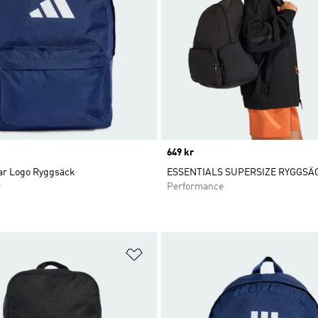
Price
649 kr
Bar Logo Ryggsäck
ESSENTIALS SUPERSIZE RYGGSÄ
r
Performance
nskelistan
Lägg till på önskelistan