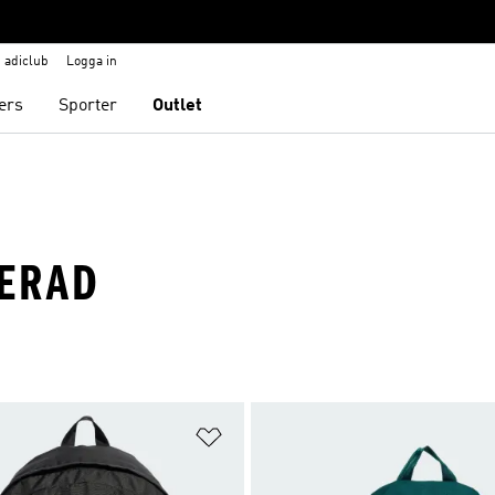
adiclub
Logga in
ers
Sporter
Outlet
DERAD
nskelistan
Lägg till på önskelistan