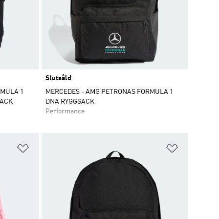
Slutsåld
RMULA 1
MERCEDES - AMG PETRONAS FORMULA 1
SÄCK
DNA RYGGSÄCK
Performance
Lägg till på önskelistan
Lägg till p